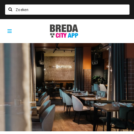
Zoeken
Breda
Home
City
App
Agenda
Deals
Party pics
Nieuws, interviews & blogs
Eten
Drinken
Slapen
Recreatief
Winkels