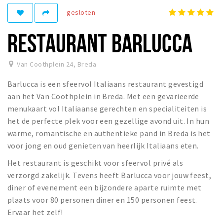
gesloten
Winkelgebieden
Parkeren
RESTAURANT BARLUCCA
Bezienswaardigheden
Van Coothplein 24
,
Breda
Musea, theaters & podia
Barlucca is een sfeervol Italiaans restaurant gevestigd
Uitjes & activiteiten
aan het Van Coothplein in Breda. Met een gevarieerde
Toeristische routes
menukaart vol Italiaanse gerechten en specialiteiten is
Natuurgebieden
het de perfecte plek voor een gezellige avond uit. In hun
warme, romantische en authentieke pand in Breda is het
Baroniepoorten
voor jong en oud genieten van heerlijk Italiaans eten.
Sport
Het restaurant is geschikt voor sfeervol privé als
Privacy
verzorgd zakelijk. Tevens heeft Barlucca voor jouw feest,
diner of evenement een bijzondere aparte ruimte met
plaats voor 80 personen diner en 150 personen feest.
Inloggen
Ervaar het zelf!