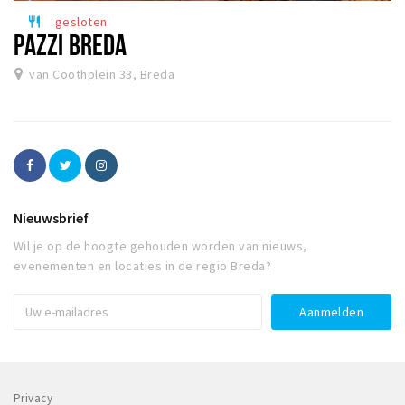
gesloten
restaurant
PAZZI BREDA
van Coothplein 33, Breda
Nieuwsbrief
Wil je op de hoogte gehouden worden van nieuws,
evenementen en locaties in de regio Breda?
Privacy