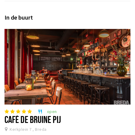
In de buurt
open
restaurant
CAFÉ DE BRUINE PIJ
Kerkplein 7 , Breda