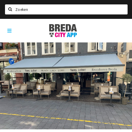
Zoeken
Breda
Home
City
App
Agenda
Deals
Party pics
Nieuws, interviews & blogs
Eten
Drinken
Slapen
Recreatief
Winkels