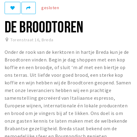
gesloten
Winkelgebieden
Parkeren
DE BROODTOREN
Bezienswaardigheden
Torenstraat 16
,
Breda
Musea, theaters & podia
Onder de rook van de kerktoren in hartje Breda kun je de
Uitjes & activiteiten
Broodtoren vinden. Begin je dag shoppen met een kop
Toeristische routes
koffie en een broodje, of sluit ‘m af met een biertje op
Natuurgebieden
ons terras. Uit liefde voor goed brood, een sterke kop
koffie en wijn hebben wij de Broodtoren geopend. Samen
Baroniepoorten
met onze leveranciers hebben wij een prachtige
Sport
samenstelling gecreëerd van Italiaanse espresso,
Europese wijnen, internationale én lokale producenten
Privacy
en brood om je vingers bij af te likken. Ons doel is om
onze gasten kennis te laten maken met de welbekende
Inloggen
Brabantse gezelligheid. Breda staat bekend om de
gemoedelijke sfeer en Bourgondisch genieten.