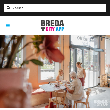
Zoeken
Breda
Home
City
App
Agenda
Deals
Party pics
Nieuws, interviews & blogs
Eten
Drinken
Slapen
Recreatief
Winkels