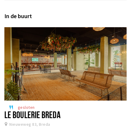
In de buurt
gesloten
restaurant
LE BOULERIE BREDA
Nieuweweg 83, Breda