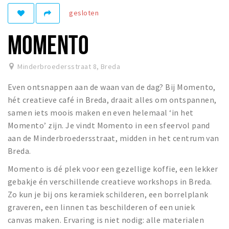
gesloten
Winkelgebieden
Parkeren
MOMENTO
Bezienswaardigheden
Minderbroedersstraat 8
,
Breda
Musea, theaters & podia
Even ontsnappen aan de waan van de dag? Bij Momento,
Uitjes & activiteiten
hét creatieve café in Breda, draait alles om ontspannen,
Toeristische routes
samen iets moois maken en even helemaal ‘in het
Natuurgebieden
Momento’ zijn. Je vindt Momento in een sfeervol pand
aan de Minderbroedersstraat, midden in het centrum van
Baroniepoorten
Breda.
Sport
Momento is dé plek voor een gezellige koffie, een lekker
Privacy
gebakje én verschillende creatieve workshops in Breda.
Zo kun je bij ons keramiek schilderen, een borrelplank
graveren, een linnen tas beschilderen of een uniek
Inloggen
canvas maken. Ervaring is niet nodig: alle materialen