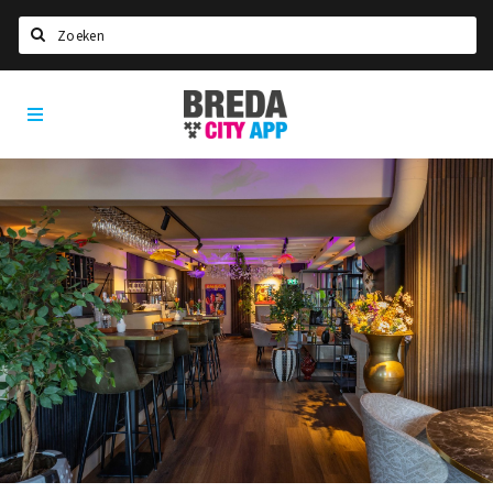
Zoeken
Breda
Home
City
App
Agenda
Deals
Party pics
Nieuws, interviews & blogs
Eten
Drinken
Slapen
Recreatief
Winkels