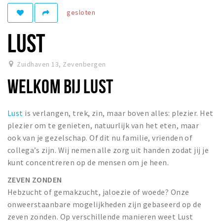
gesloten
Winkelgebieden
Parkeren
LUST
Bezienswaardigheden
Zuidhaven 13
,
Zevenbergen
Musea, theaters & podia
WELKOM BIJ LUST
Uitjes & activiteiten
Toeristische routes
Lust
is verlangen, trek, zin, maar boven alles: plezier. Het
Natuurgebieden
plezier om te genieten, natuurlijk van het eten, maar
Baroniepoorten
ook van je gezelschap. Of dit nu familie, vrienden of
Sport
collega’s zijn. Wij nemen alle zorg uit handen zodat jij je
kunt concentreren op de mensen om je heen.
Privacy
ZEVEN ZONDEN
Hebzucht of gemakzucht, jaloezie of woede? Onze
Inloggen
onweerstaanbare mogelijkheden zijn gebaseerd op de
zeven zonden. Op verschillende manieren weet Lust