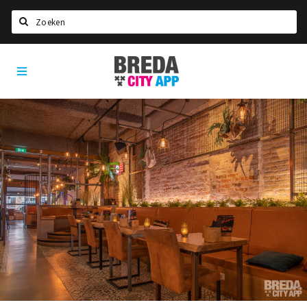
Zoeken
Breda
Home
City
App
Agenda
Deals
Party pics
Nieuws, interviews & blogs
Eten
Drinken
Slapen
Recreatief
Winkels