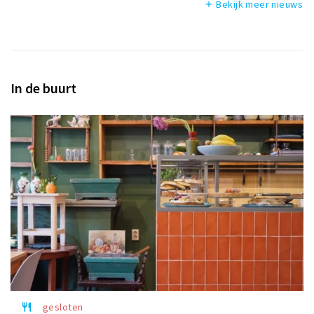
Bekijk meer nieuws
add
In de buurt
gesloten
restaurant