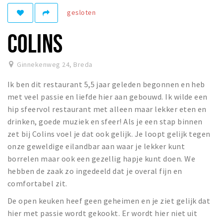
gesloten
Winkelgebieden
Parkeren
COLINS
Bezienswaardigheden
Ginnekenweg 24
,
Breda
Musea, theaters & podia
Ik ben dit restaurant 5,5 jaar geleden begonnen en heb
Uitjes & activiteiten
met veel passie en liefde hier aan gebouwd. Ik wilde een
Toeristische routes
hip sfeervol restaurant met alleen maar lekker eten en
Natuurgebieden
drinken, goede muziek en sfeer! Als je een stap binnen
zet bij Colins voel je dat ook gelijk. Je loopt gelijk tegen
Baroniepoorten
onze geweldige eilandbar aan waar je lekker kunt
Sport
borrelen maar ook een gezellig hapje kunt doen. We
hebben de zaak zo ingedeeld dat je overal fijn en
Privacy
comfortabel zit.
De open keuken heef geen geheimen en je ziet gelijk dat
Inloggen
hier met passie wordt gekookt. Er wordt hier niet uit