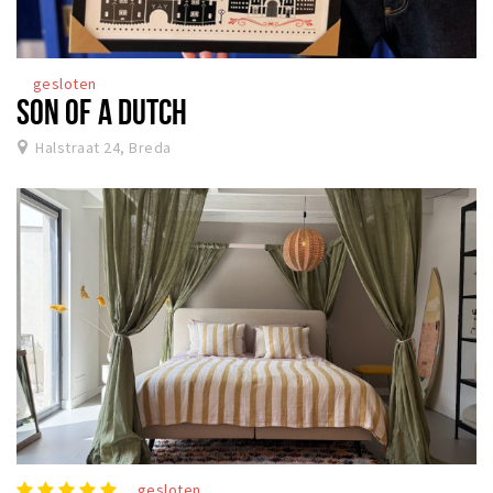
gesloten
SON OF A DUTCH
Halstraat 24, Breda
gesloten