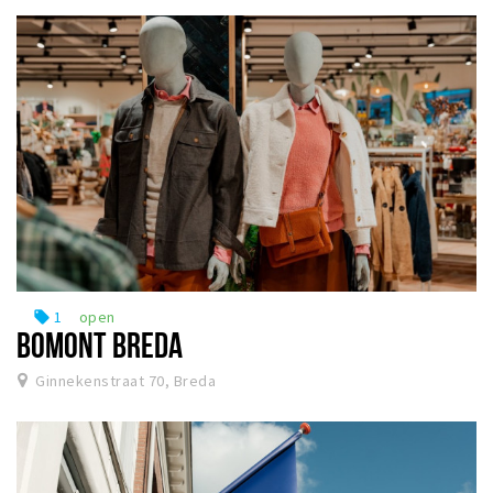
1
open
local_offer
BOMONT BREDA
Ginnekenstraat 70, Breda