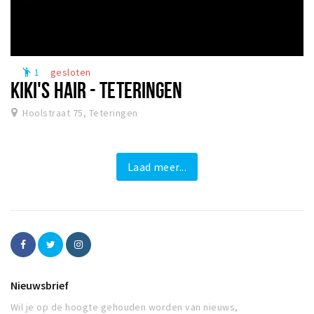
1
gesloten
emoji_people
KIKI'S HAIR - TETERINGEN
Hoolstraat 75, Teteringen
Laad meer...
Nieuwsbrief
Wil je op de hoogte gehouden worden van nieuws,