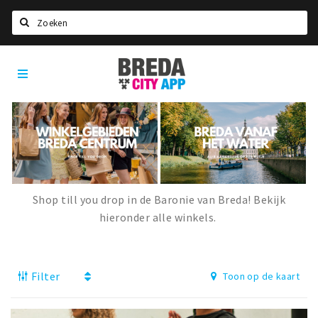
Zoeken
Breda
Home
City
App
Agenda
Deals
Party pics
Nieuws, interviews & blogs
Shop till you drop in de Baronie van Breda! Bekijk
Eten
hieronder alle winkels.
Drinken
Slapen
Filter
Toon op de kaart
Recreatief
Winkels