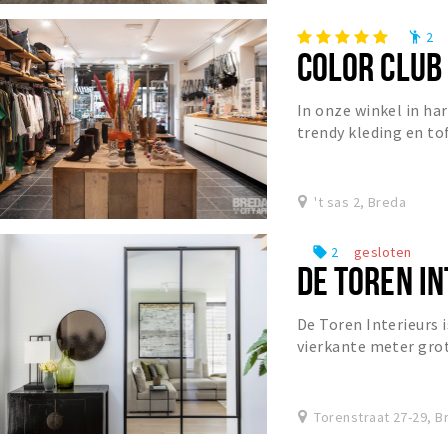
2
emoji_people
COLOR CLUB
In onze winkel in har
trendy kleding en to
en gezellige woonacc
't sas 2, Breda
2
gesloten
local_offer
DE TOREN I
De Toren Interieurs 
vierkante meter grot
Breda. Al meer dan vijf
Torenstraat 27-29, B