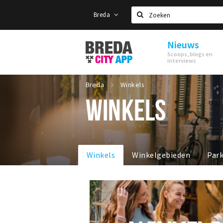
Breda
Zoeken
Nieuws
Stappen
Scoops, blogs en
&
interviews
Shoppen
Breda
Breda
Winkels
WINKELS
Winkels
Winkelgebieden
Par