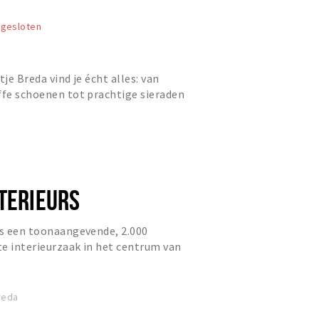
gesloten
tje Breda vind je écht alles: van
ffe schoenen tot prachtige sieraden
essoires. Ons entho...
NTERIEURS
is een toonaangevende, 2.000
e interieurzaak in het centrum van
tig jaar zijn zij eigen...
reda