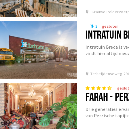
hartje...
Grauwe Poldervoetpa
2
gesloten
emoji_people
INTRATUIN 
Intratuin Breda is v
vindt hier altijd nieu
huis, tuin, terras en d
Terheijdenseweg 29
geslo
FARAH - PER
Drie generaties erv
van Perzische tapijt
goed gesorteerde spe