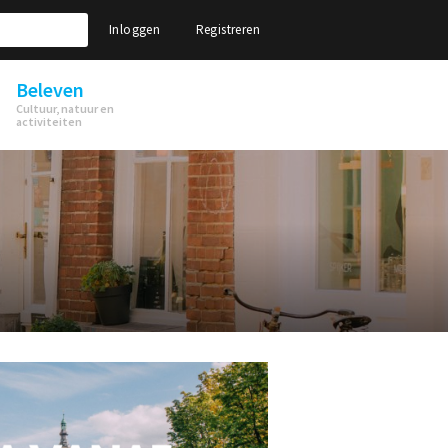
Inloggen
Registreren
Beleven
Cultuur, natuur en
activiteiten