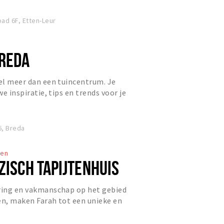
d 6F, Etten-Leur
BREDA
eel meer dan een tuincentrum. Je
we inspiratie, tips en trends voor je
ier, passend i...
6, Breda
ten
ZISCH TAPIJTENHUIS
aring en vakmanschap op het gebied
en, maken Farah tot een unieke en
ciaalzaak. Door het de...