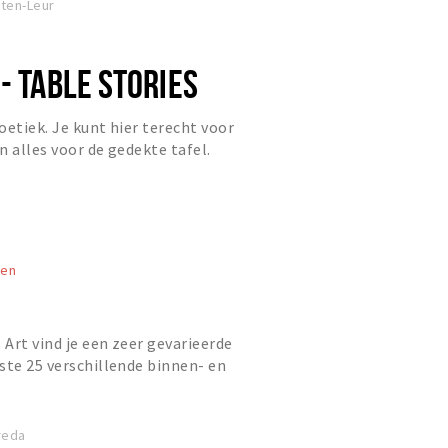
tten-Leur
- TABLE STORIES
oetiek. Je kunt hier terecht voor
en alles voor de gedekte tafel.
ten
 Art vind je een zeer gevarieerde
ste 25 verschillende binnen- en
ars. Het gaat hierbij...
reda