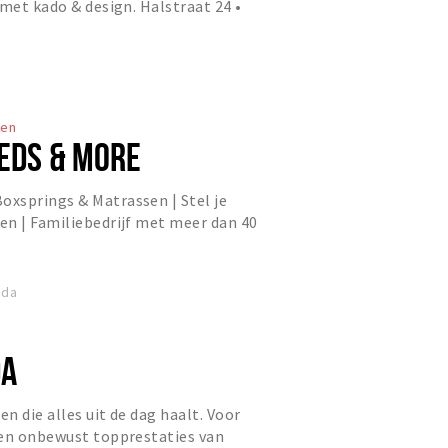
 met kado & design. Halstraat 24 •
ten
BEDS & MORE
xsprings & Matrassen | Stel je
en | Familiebedrijf met meer dan 40
eda
DA
en die alles uit de dag haalt. Voor
 en onbewust topprestaties van