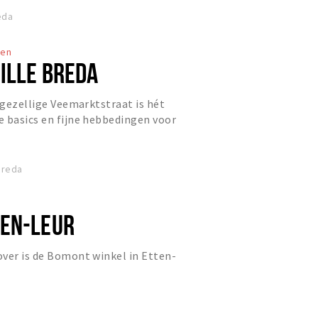
eda
ten
MILLE BREDA
e gezellige Veemarktstraat is hét
 basics en fijne hebbedingen voor
n. Natuurlijke eenvo...
Breda
EN-LEUR
ver is de Bomont winkel in Etten-