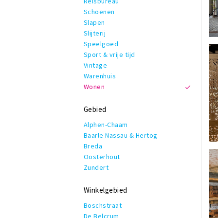
Reisbureau
Schoenen
Slapen
Slijterij
Speelgoed
Sport & vrije tijd
Vintage
Warenhuis
Wonen
Gebied
Alphen-Chaam
Baarle Nassau & Hertog
Breda
Oosterhout
Zundert
Winkelgebied
Boschstraat
De Belcrum