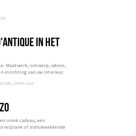
n dag uit. Een leven...
eda
'ANTIQUE IN HET
eur. Maatwerk, ontwerp, advies,
n inrichting van uw interieur.
t 60b, Etten-Leur
ZO
een uniek cadeau, een
orrelplank of indrukwekkende
, hoeft niet verder te zoeken. In