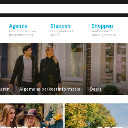
Agenda
Stappen
Shoppen
Evenementen en
Eten, drinken &
Winkels en
programmering
slapen
winkelgebieden
keren
Algemene parkeerinformatie
Deals