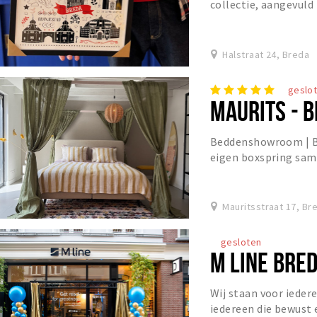
collectie, aangevuld
Breda
Halstraat 24, Breda
geslo
MAURITS - 
Beddenshowroom | Bo
eigen boxspring sam
jaar ervaring
Mauritsstraat 17, Br
gesloten
M LINE BRE
Wij staan voor iedere
iedereen die bewust