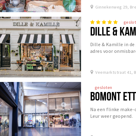
Ginnekenweg 29, Br
geslo
DILLE & KA
Dille & Kamille in d
adres voor onmisbare
je huis, tuin en keuke
Veemarktstraat 41, 
gesloten
BOMONT ETT
Na een flinke make-o
Leur weer geopend.