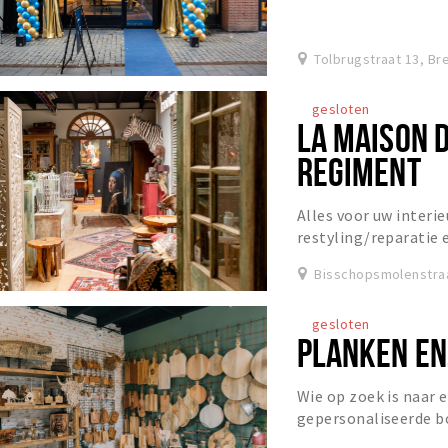
zichzelf vraagt. Dag i
Tolbrugstraat 13, Br
gesloten
LA MAISON D
REGIMENT
Alles voor uw interi
restyling/reparatie e
Bisschopsmolenstraa
gesloten
PLANKEN EN
Wie op zoek is naar 
gepersonaliseerde b
houten wanddecoratie