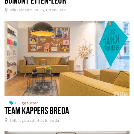
BOMONT ETTEN-LEUR
Winkelcentrum 16, Etten-Leur
1
gesloten
local_offer
TEAM KAPPERS BREDA
Tolbrugstraat 4-6, Breeda