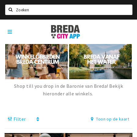
Zoeken
Breda
Home
City
App
Agenda
Deals
Party pics
Nieuws, interviews & blogs
Shop till you drop in de Baronie van Breda! Bekijk
Eten
hieronder alle winkels.
Drinken
Slapen
Filter
Toon op de kaart
Recreatief
Winkels