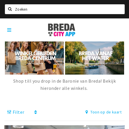
Zoeken
Breda
Home
City
App
Agenda
Deals
Party pics
Nieuws, interviews & blogs
Shop till you drop in de Baronie van Breda! Bekijk
Eten
hieronder alle winkels.
Drinken
Slapen
Filter
Toon op de kaart
Recreatief
Winkels