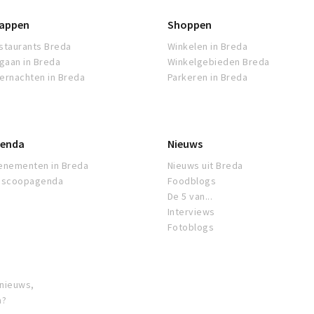
appen
Shoppen
staurants Breda
Winkelen in Breda
tgaan in Breda
Winkelgebieden Breda
ernachten in Breda
Parkeren in Breda
enda
Nieuws
enementen in Breda
Nieuws uit Breda
oscoopagenda
Foodblogs
De 5 van...
Interviews
Fotoblogs
 nieuws,
a?