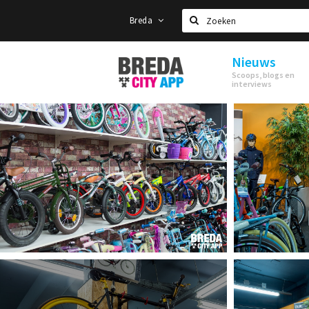
Breda
Zoeken
Nieuws
Stappen
Scoops, blogs en
&
interviews
Shoppen
Breda