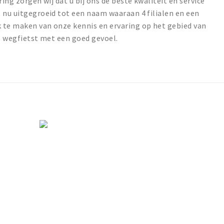
ing zorgen wij dat u bij ons de beste kwaliteit en service
 nu uitgegroeid tot een naam waaraan 4 filialen en een
 te maken van onze kennis en ervaring op het gebied van
ns wegfietst met een goed gevoel.