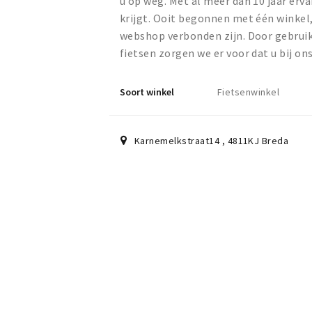
u op weg. Met al meer dan 10 jaar ervar
krijgt. Ooit begonnen met één winkel,
webshop verbonden zijn. Door gebruik
fietsen zorgen we er voor dat u bij o
Soort winkel
Fietsenwinkel
Karnemelkstraat14
,
4811KJ
Breda