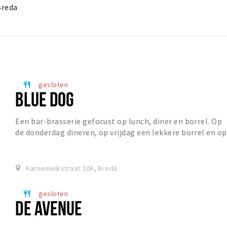
Breda
gesloten
restaurant
BLUE DOG
Een bar-brasserie gefocust op lunch, diner en borrel. Op
de donderdag dineren, op vrijdag een lekkere borrel en op
zaterdag gezellig gaan lunchen. Per...
Karnemelkstraat 20A, Breda
gesloten
restaurant
DE AVENUE