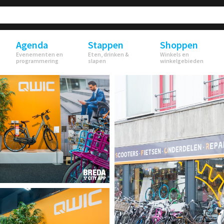
Agenda
Stappen
Shoppen
Evenementen en
Eten, drinken &
Winkels en
programmering
slapen
winkelgebieden