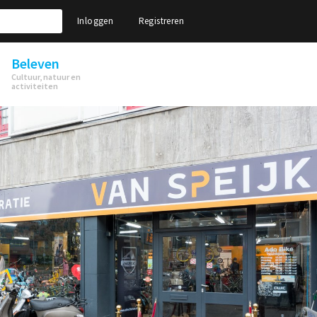
Inloggen
Registreren
Beleven
Cultuur, natuur en
activiteiten