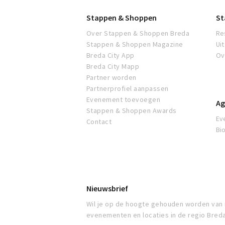
Breda
Stappen & Shoppen
St
Over Stappen & Shoppen Breda
Re
Stappen & Shoppen Magazine
Ui
Breda City App
Ov
Breda City Mapp
Partner worden
Partnerprofiel aanpassen
Evenement toevoegen
Ag
Stappen & Shoppen Awards
Ev
Contact
Bi
Nieuwsbrief
Wil je op de hoogte gehouden worden van
evenementen en locaties in de regio Bred