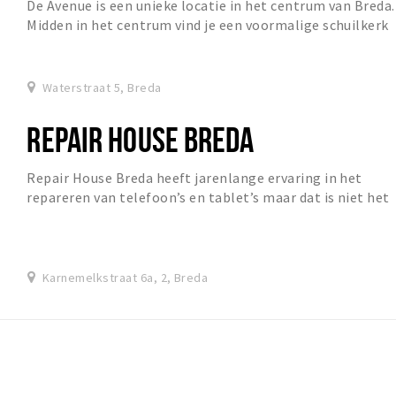
De Avenue is een unieke locatie in het centrum van Breda.
Midden in het centrum vind je een voormalige schuilkerk
die volledig is omgetoverd tot een p...
Waterstraat 5, Breda
REPAIR HOUSE BREDA
Repair House Breda heeft jarenlange ervaring in het
repareren van telefoon’s en tablet’s maar dat is niet het
enige wat we doen!
Karnemelkstraat 6a, 2, Breda