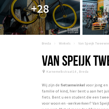
+28
Breda
Winkels
VAN SPEIJK TW
Karnemelkstraat14
,
Breda
Wij zijn de
fietsenwinkel
voor jong en 
familie of kind, hier bent u aan het j
fiets. Bent u een student die een twee
voor woon en -werkverkeer? Van Speijk