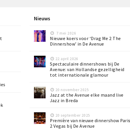
Nieuws
7 mei 2026
t
Nieuwe koers voor ‘Drag Me 2 The
Dinnershow’ in De Avenue
22 april 2026
Spectaculaire dinnershows bij De
Avenue: van Hollandse gezelligheid
tot internationale glamour
ies
20 november 2025
Jazz at the Avenue elke maand live
Jazz in Breda
ek
20 september 2025
Première van nieuwe dinnershow Pari
2 Vegas bij De Avenue