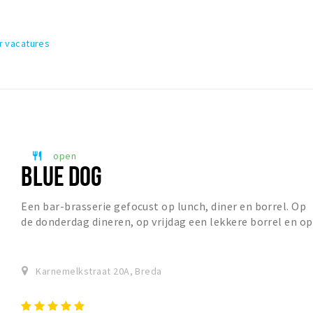
r vacatures
open
restaurant
BLUE DOG
Een bar-brasserie gefocust op lunch, diner en borrel. Op
de donderdag dineren, op vrijdag een lekkere borrel en op
zaterdag gezellig gaan lunchen. Per...
Karnemelkstraat 20A, Breda