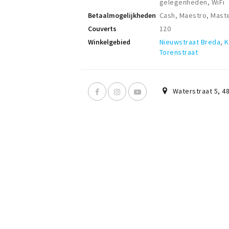
gelegenheden, WiFi
Betaalmogelijkheden
Cash, Maestro, Maste
Couverts
120
Winkelgebied
Nieuwstraat Breda
,
K
Torenstraat
Waterstraat 5
,
4