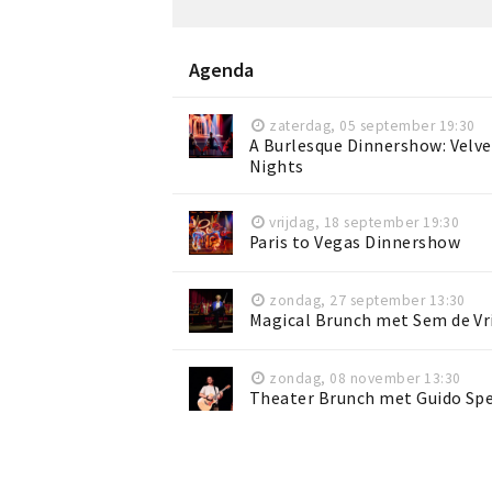
Agenda
zaterdag, 05 september 19:30
A Burlesque Dinnershow: Velve
Nights
vrijdag, 18 september 19:30
Paris to Vegas Dinnershow
zondag, 27 september 13:30
Magical Brunch met Sem de Vr
zondag, 08 november 13:30
Theater Brunch met Guido Sp