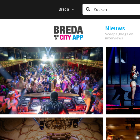
Breda
Zoeken
Nieuws
Stappen
Scoops, blogs en
&
interviews
Shoppen
Breda