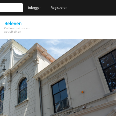
Inloggen
Registreren
Beleven
Cultuur, natuur en
activiteiten