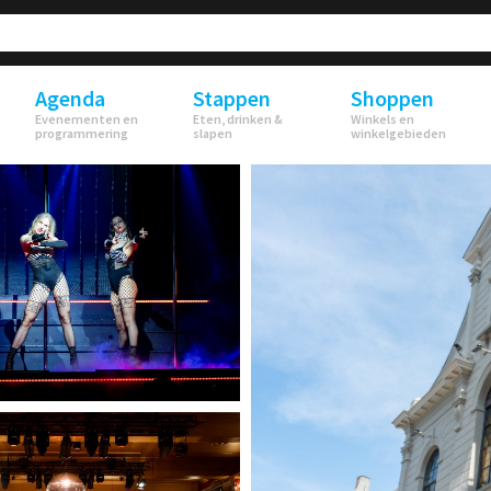
Agenda
Stappen
Shoppen
Evenementen en
Eten, drinken &
Winkels en
programmering
slapen
winkelgebieden