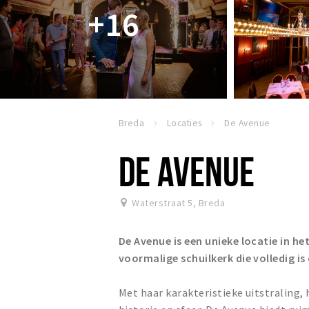
+16
Breda
Locaties
De Avenue
DE AVENUE
Waterstraat 5
,
Breda
De Avenue is een unieke locatie in h
voormalige schuilkerk die volledig 
Met haar karakteristieke uitstraling,