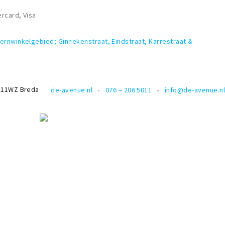
rcard, Visa
ernwinkelgebied; Ginnekenstraat, Eindstraat, Karrestraat &
811WZ
Breda
de-avenue.nl
076 – 206 5011
info@de-avenue.n