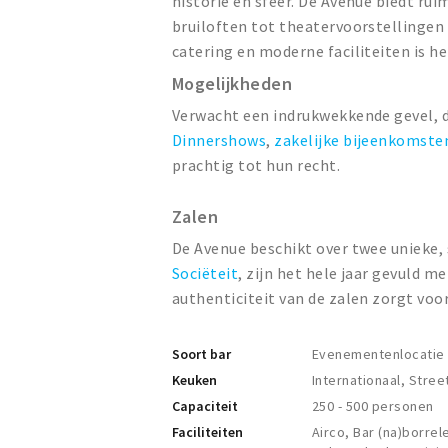
historie en sfeer. De Avenue biedt ru
bruiloften tot theatervoorstellingen 
catering en moderne faciliteiten is he
Mogelijkheden
Verwacht een indrukwekkende gevel, de
Dinnershows
,
zakelijke bijeenkomste
prachtig tot hun recht.
Zalen
De Avenue beschikt over twee unieke, 
Sociëteit
, zijn het hele jaar gevuld m
authenticiteit van de zalen zorgt voo
Soort bar
Evenementenlocatie
Keuken
Internationaal, Str
Capaciteit
250 - 500 personen
Faciliteiten
Airco, Bar (na)borrel