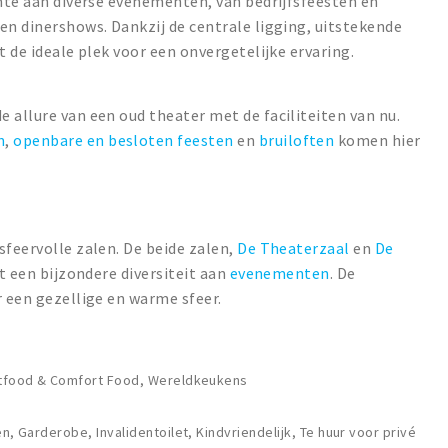
imte aan diverse evenementen, van bedrijfsfeesten en
en dinershows. Dankzij de centrale ligging, uitstekende
t de ideale plek voor een onvergetelijke ervaring.
 allure van een oud theater met de faciliteiten van nu.
n
,
openbare en besloten feesten
en
bruiloften
komen hier
sfeervolle zalen. De beide zalen,
De Theaterzaal
en
De
et een bijzondere diversiteit aan
evenementen
. De
r een gezellige en warme sfeer.
eetfood & Comfort Food, Wereldkeukens
en, Garderobe, Invalidentoilet, Kindvriendelijk, Te huur voor privé