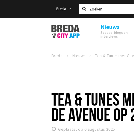
Breda
Zoeken
Nieuws
Stappen
Scoops, blogs en
&
interviews
Shoppen
Breda
Breda
Nieuws
TEA & TUNES M
DE AVENUE OP 
Geplaatst op 6 augustus 2025