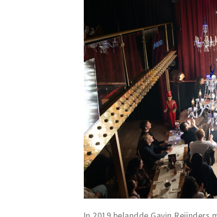
In 2019 belandde Gavin Reijnders me