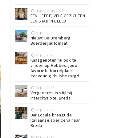
4 augustus 2026
ÉÉN LIEFDE, VELE GEZICHTEN –
EEN STAD IN BEELD
30 juli 2026
Nieuw: De Bremberg
Boerderijautomaat
27 juli 2026
Kaasgenoten nu ook te
vinden op Hebbes: jouw
favoriete borrelplank
eenvoudig thuisbezorgd
23 juli 2026
Vergaderen in stijl bij
IntercityHotel Breda
22 juli 2026
Bar Locale brengt de
Italiaanse apericena naar
Breda
20 juli 2026