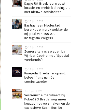
Dagje Uit Breda vernieuwt
locatie en breidt beleving uit
met nieuwe activiteiten
16 juli 2026
Bastiaansen Modestad
bereikt de indrukwekkende
mijlpaal van 100.000
Instagram-volgers
14 juli 2026
Zomers terras seizoen bij
Wijnbar Copine met “Special
Weekends”!
13 juli 2026
Kinepolis Breda heropend:
beleef films nu nóg
comfortabeler
9 juli 2026
Vernieuwde menukaart bij
Poké&ZO Breda: nóg meer
keuze, nieuwe smaken en de
exclusieve Sushi Burrito