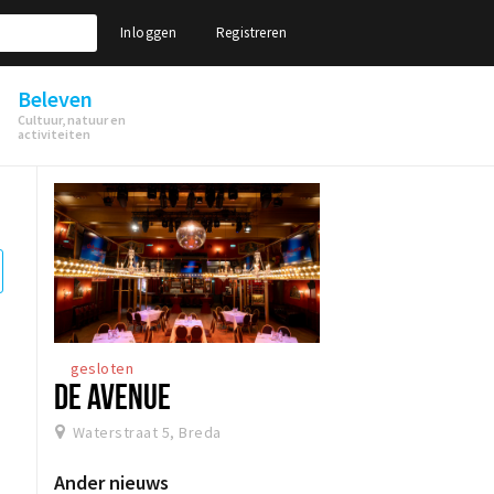
Inloggen
Registreren
Beleven
Cultuur, natuur en
activiteiten
gesloten
DE AVENUE
Waterstraat 5, Breda
Ander nieuws