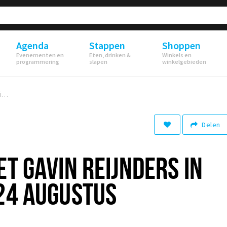
Agenda
Stappen
Shoppen
Evenementen en
Eten, drinken &
Winkels en
programmering
slapen
winkelgebieden
Tea & Tunes met Gavin Reijnders in De Avenue op 24 augustus
Delen
ET GAVIN REIJNDERS IN
24 AUGUSTUS