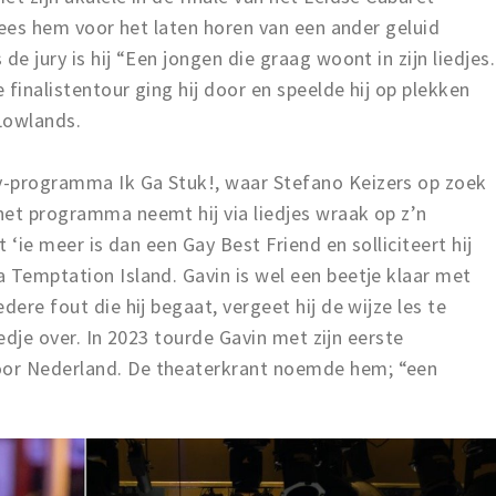
prees hem voor het laten horen van een ander geluid
de jury is hij “Een jongen die graag woont in zijn liedjes.
e finalistentour ging hij door en speelde hij op plekken
Lowlands.
v-programma Ik Ga Stuk!, waar Stefano Keizers op zoek
het programma neemt hij via liedjes wraak op z’n
t ‘ie meer is dan een Gay Best Friend en solliciteert hij
 Temptation Island. Gavin is wel een beetje klaar met
dere fout die hij begaat, vergeet hij de wijze les te
liedje over. In 2023 tourde Gavin met zijn eerste
or Nederland. De theaterkrant noemde hem; “een