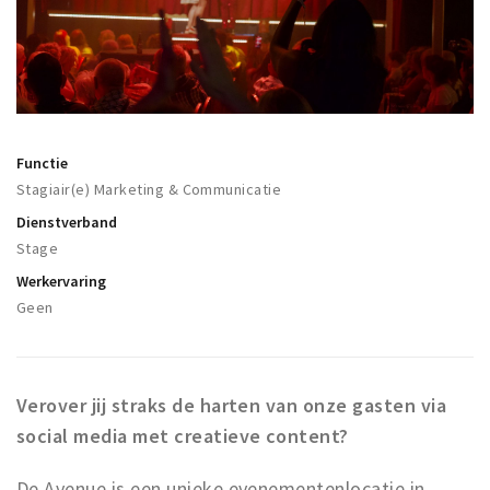
Winkelgebieden
Parkeren
Bezienswaardigheden
Musea, theaters & podia
Functie
Stagiair(e) Marketing & Communicatie
Uitjes & activiteiten
Dienstverband
Toeristische routes
Stage
Natuurgebieden
Werkervaring
Baroniepoorten
Geen
Sport
Privacy
Verover jij straks de harten van onze gasten via
social media met creatieve content?
Inloggen
De Avenue is een unieke evenementenlocatie in