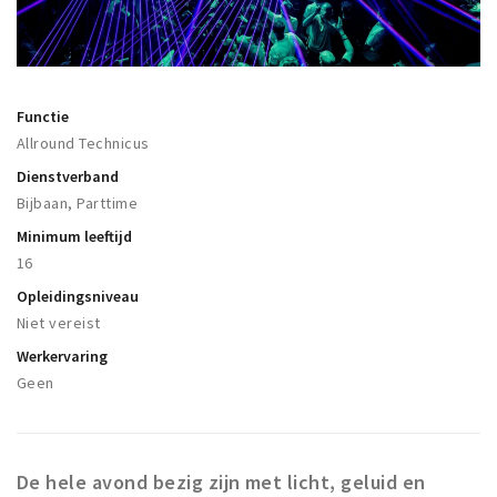
Winkelgebieden
Parkeren
Functie
Bezienswaardigheden
Allround Technicus
Musea, theaters & podia
Dienstverband
Uitjes & activiteiten
Bijbaan, Parttime
Toeristische routes
Minimum leeftijd
16
Natuurgebieden
Opleidingsniveau
Baroniepoorten
Niet vereist
Sport
Werkervaring
Geen
Privacy
Inloggen
De hele avond bezig zijn met licht, geluid en