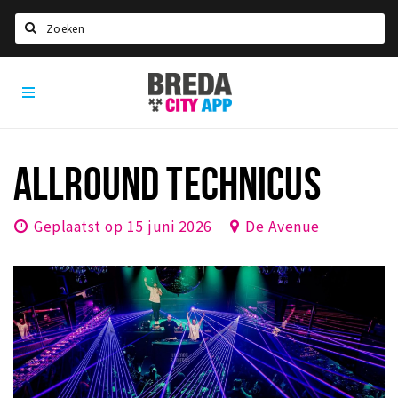
Zoeken
Breda
Home
City
App
Agenda
Deals
ALLROUND TECHNICUS
Party pics
Nieuws, interviews & blogs
Geplaatst op 15 juni 2026
De Avenue
Eten
Drinken
Slapen
Recreatief
Winkels