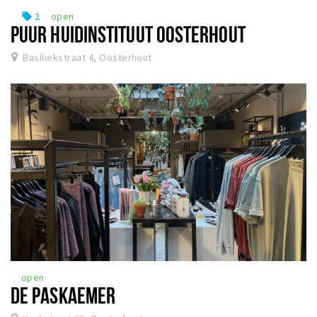
2
open
local_offer
PUUR HUIDINSTITUUT OOSTERHOUT
Basiliekstraat 4, Oosterhout
open
DE PASKAEMER