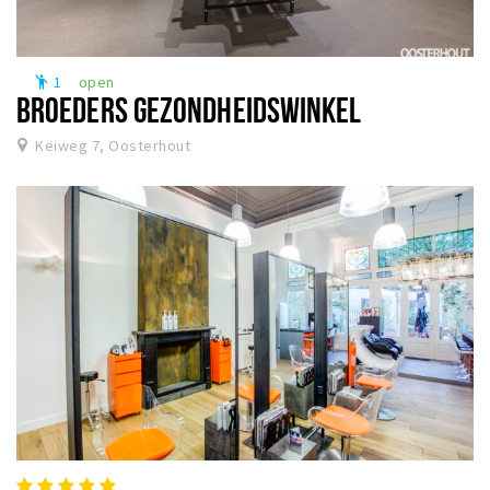
1
open
emoji_people
BROEDERS GEZONDHEIDSWINKEL
Keiweg 7, Oosterhout