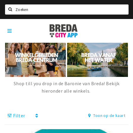
Zoeken
Breda
Home
City
App
Agenda
Deals
Party pics
Nieuws, interviews & blogs
Shop till you drop in de Baronie van Breda! Bekijk
Eten
hieronder alle winkels.
Drinken
Slapen
Filter
Toon op de kaart
Recreatief
Winkels