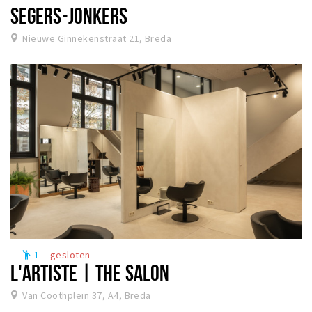
SEGERS-JONKERS
Nieuwe Ginnekenstraat 21, Breda
1
gesloten
emoji_people
L'ARTISTE | THE SALON
Van Coothplein 37, A4, Breda