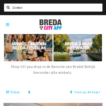
Zoeken
Breda
Home
City
App
Agenda
Deals
Party pics
Nieuws, interviews & blogs
Shop till you drop in de Baronie van Breda! Bekijk
Eten
hieronder alle winkels.
Drinken
Slapen
Filter
Toon op de kaart
Recreatief
Winkels