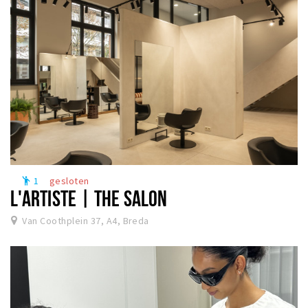
1
gesloten
emoji_people
L'ARTISTE | THE SALON
Van Coothplein 37, A4, Breda