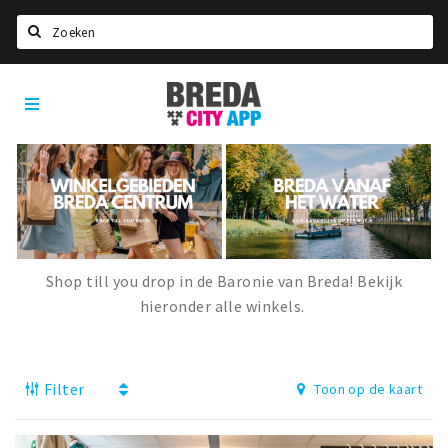
Zoeken
Breda
Home
City
App
Agenda
Deals
Party pics
Nieuws, interviews & blogs
Shop till you drop in de Baronie van Breda! Bekijk
Eten
hieronder alle winkels.
Drinken
Slapen
Filter
Toon op de kaart
Recreatief
Winkels