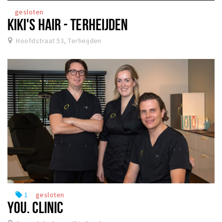
gesloten
KIKI'S HAIR - TERHEIJDEN
Hoofdstraat 53, Terheijden
1
gesloten
local_offer
YOU. CLINIC