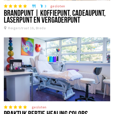
3
gesloten
restaurant
emoji_people
BRANDPUNT | KOFFIEPUNT, CADEAUPUNT,
LASERPUNT EN VERGADERPUNT
Reigerstraat 16, Breda
gesloten
PRAKTIJK BERTIE HEALING COLORS