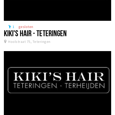
1
gesloten
emoji_people
KIKI'S HAIR - TETERINGEN
Hoolstraat 75, Teteringen