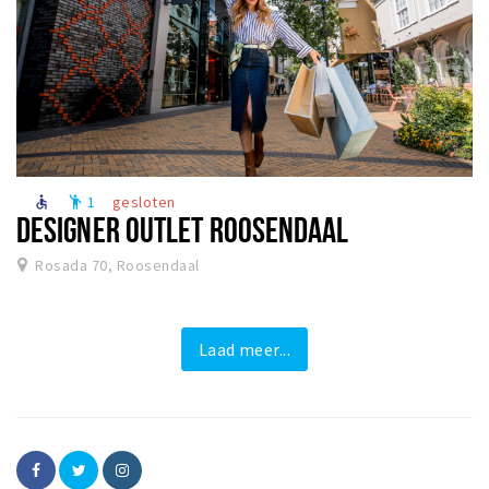
1
gesloten
accessible
emoji_people
DESIGNER OUTLET ROOSENDAAL
Rosada 70, Roosendaal
Laad meer...