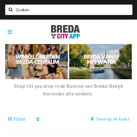
Zoeken
Breda
Home
City
App
Agenda
Deals
Party pics
Nieuws, interviews & blogs
Shop till you drop in de Baronie van Breda! Bekijk
Eten
hieronder alle winkels.
Drinken
Slapen
Filter
Toon op de kaart
Recreatief
Winkels