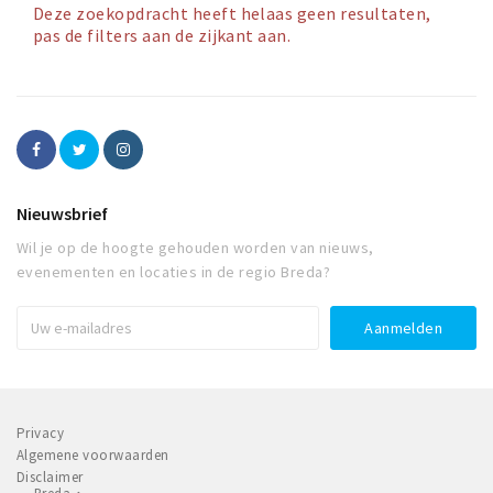
Deze zoekopdracht heeft helaas geen resultaten,
Winkelgebieden
pas de filters aan de zijkant aan.
Parkeren
Bezienswaardigheden
Musea, theaters & podia
Uitjes & activiteiten
Nieuwsbrief
Toeristische routes
Wil je op de hoogte gehouden worden van nieuws,
Natuurgebieden
evenementen en locaties in de regio Breda?
Baroniepoorten
Sport
Privacy
Privacy
Inloggen
Algemene voorwaarden
Disclaimer