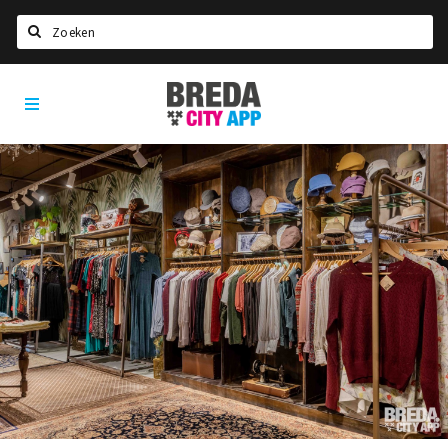
Zoeken
Breda
Home
City
App
Agenda
Deals
Party pics
Nieuws, interviews & blogs
Eten
Drinken
Slapen
Recreatief
Winkels