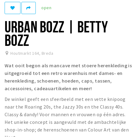
open
Winkelgebieden
Parkeren
URBAN BOZZ | BETTY
Bezienswaardigheden
BOZZ
Musea, theaters & podia
Uitjes & activiteiten
Houtmarkt 164
,
Breda
Toeristische routes
Wat ooit begon als mancave met stoere herenkleding is
Natuurgebieden
uitgegroeid tot een retro warenhuis met dames- en
herenkleding, schoenen, hoeden, caps, tassen,
Baroniepoorten
accessoires, cadeauartikelen en meer!
Sport
De winkel geeft een sfeerbeeld met een vette knipoog
naar the Roaring 20s, the Jazzy 30s en the Classy 40s.
Privacy
Classy & dandy! Voor mannen en vrouwen op één adres.
Het unieke concept is aangevuld met de ambachtelijke
Inloggen
shop-in-shop; de herenschoenen van Colour Art van den