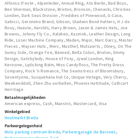
Alfonso D'este , Alpenleder, Annual RIng, Ato Berlin, Bad Boys,
Ben Sherman, Blackstone, Brixton, Bronson, Chenaski, Christies
Londen, Dark Seas Division , Freddies of Pinewood, G-Case,
Gabicci, Geronimo Brand, Gibson, Gladwin Bond Hatters, H.J de
Rooy, Haeute, Harolds, Harry Brown, Jaxon & James Hats, Joe
Browns, Johnny Fly Co., Kalaheo, Kazmok, Leather Design, Long
Ride, Loser Machine Company, Maden, Major, Marc Darcy, Master
Pieces , Mayser Hats , Merc, Musthef, Mutsaerts , Olney, On The
Sunny Side, Orange Fire, Banned, Bella Colori, Brixton, Emmy
Design, Gatsbylady, House of Foxy, Jywal London, King
Kerosine, Liplicking Balm, Miss Candyfloss, The Pretty Dress
Company, Rock 'n Romance, The Seamstress of Bloomsbury,
Seventyone, Susquehana Hat Co, Unique Vintage, Very Cherry,
Weekenddoll, Zhen Zhu oorbellen, Phoenix Hattitude, Cathcart
Herritage
Betaalmogelijkheden
American express, Cash, Maestro, Mastercard, Visa
Winkelgebied
Houtmarkt Breda
Parkeergelegenheid
Mols parking centrum Breda
,
Parkeergarage de Barones
,