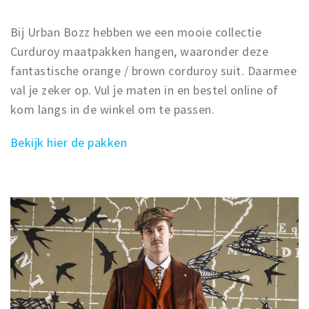
Winkelgebieden
Bij Urban Bozz hebben we een mooie collectie
Parkeren
Curduroy maatpakken hangen, waaronder deze
fantastische orange / brown corduroy suit. Daarmee
Bezienswaardigheden
val je zeker op. Vul je maten in en bestel online of
Musea, theaters & podia
kom langs in de winkel om te passen.
Uitjes & activiteiten
Bekijk hier de pakken
Toeristische routes
Natuurgebieden
Baroniepoorten
Sport
Privacy
Inloggen