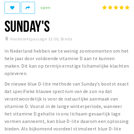
open
Winkelgebieden
Parkeren
SUNDAY'S
Bezienswaardigheden
Houtmarktpassage 32-36
,
Breda
Musea, theaters & podia
In Nederland hebben we te weinig zonmomenten om het
Uitjes & activiteiten
hele jaar door voldoende vitamine D aan te kunnen
Toeristische routes
maken. Dit kan op termijn ernstige lichamelijke klachten
Natuurgebieden
opleveren.
Baroniepoorten
De nieuwe blue D-lite methode van Sunday’s bootst exact
Sport
dat specifieke blauwe spectrum van de zon na dat
verantwoordelijk is voor de natuurlijke aanmaak van
Privacy
vitamine D. Vooral in de lange winterperiode, wanneer
het vitamine D gehalte in ons lichaam gevaarlijk lage
vormen aanneemt, kan blue D-lite daarom een oplossing
Inloggen
bieden. Als bijkomend voordeel stimuleert blue D-lite