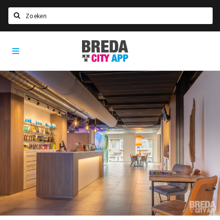
Zoeken
Breda
Home
City
App
Agenda
Deals
Party pics
Nieuws, interviews & blogs
Eten
Drinken
Slapen
Recreatief
Winkels