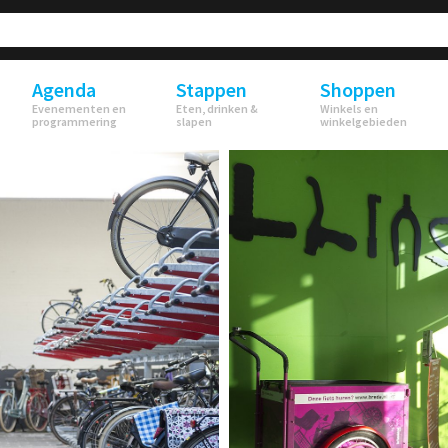
Agenda
Stappen
Shoppen
Evenementen en
Eten, drinken &
Winkels en
programmering
slapen
winkelgebieden