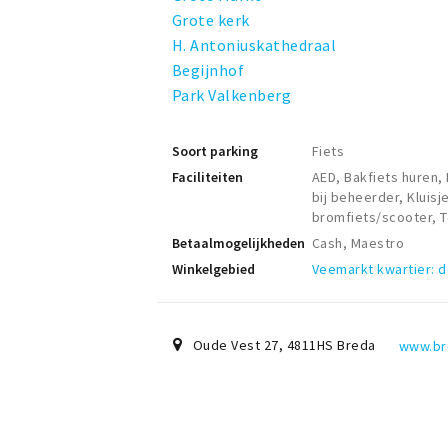
Grote kerk
H. Antoniuskathedraal
Begijnhof
Park Valkenberg
Soort parking
Fiets
Faciliteiten
AED, Bakfiets huren,
bij beheerder, Kluisj
bromfiets/scooter, T
Betaalmogelijkheden
Cash, Maestro
Winkelgebied
Veemarkt kwartier: d
Oude Vest 27
,
4811HS
Breda
www.bre