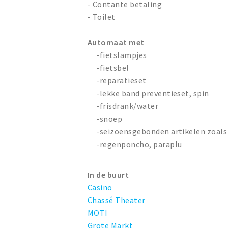
- Contante betaling
- Toilet
Automaat met
-fietslampjes
-fietsbel
-reparatieset
-lekke band preventieset, spin
-frisdrank/water
-snoep
-seizoensgebonden artikelen zoals 
-regenponcho, paraplu
In de buurt
Casino
Chassé Theater
MOTI
Grote Markt