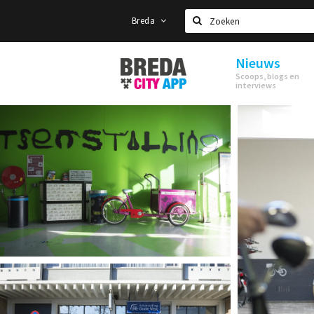
Breda
Zoeken
Nieuws
Stappen
Scoops, blogs en
&
interviews
Shoppen
Breda