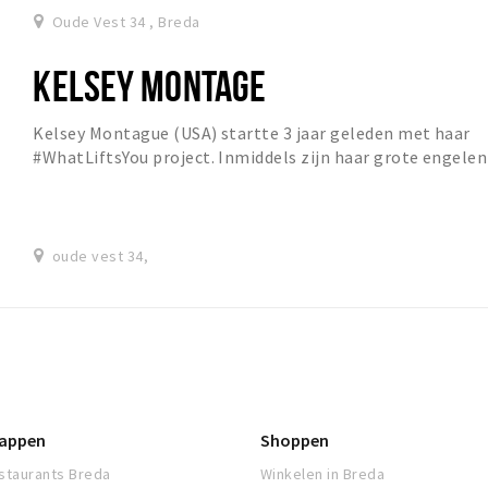
Oude Vest 34 , Breda
KELSEY MONTAGE
Kelsey Montague (USA) startte 3 jaar geleden met haar
#WhatLiftsYou project. Inmiddels zijn haar grote engelen
vleugels te zien in diverse steden in N...
oude vest 34,
appen
Shoppen
staurants Breda
Winkelen in Breda