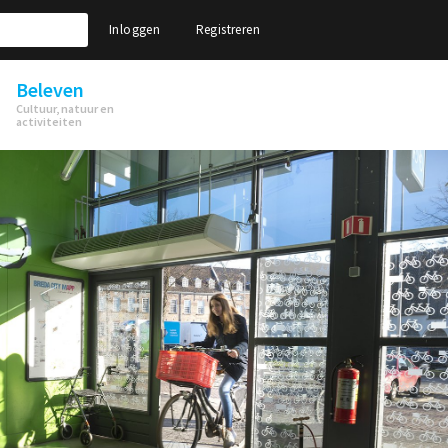
Inloggen
Registreren
Beleven
Cultuur, natuur en
activiteiten