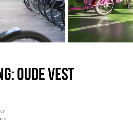
NG: OUDE VEST
uur
 uur