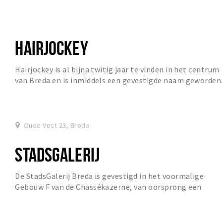
HAIRJOCKEY
Hairjockey is al bijna twitig jaar te vinden in het centrum
van Breda en is inmiddels een gevestigde naam geworden
Hairjockey heeft een van de weinig...
Oude Vest 23, Breda
STADSGALERIJ
De StadsGalerij Breda is gevestigd in het voormalige
Gebouw F van de Chassékazerne, van oorsprong een
manege annex paardenstal, gelegen in het centrum...