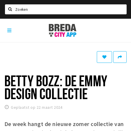
Zoeken
Breda
Home
City
App
Agenda
Deals
Party pics
Nieuws, interviews & blogs
BETTY BOZZ: DE EMMY
Eten
DESIGN COLLECTIE
Drinken
Slapen
Geplaatst op 22 maart 2024
Recreatief
De week hangt de nieuwe zomer collectie van
Winkels