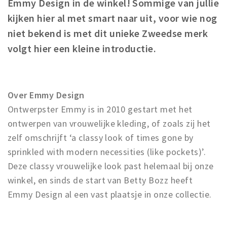
Emmy Design in de winkel! Sommige van jullie
Winkelgebieden
kijken hier al met smart naar uit, voor wie nog
Parkeren
niet bekend is met dit unieke Zweedse merk
volgt hier een kleine introductie.
Bezienswaardigheden
Musea, theaters & podia
Uitjes & activiteiten
Over Emmy Design
Toeristische routes
Ontwerpster Emmy is in 2010 gestart met het
Natuurgebieden
ontwerpen van vrouwelijke kleding, of zoals zij het
zelf omschrijft ‘a classy look of times gone by
Baroniepoorten
sprinkled with modern necessities (like pockets)’.
Sport
Deze classy vrouwelijke look past helemaal bij onze
winkel, en sinds de start van Betty Bozz heeft
Privacy
Emmy Design al een vast plaatsje in onze collectie.
Inloggen