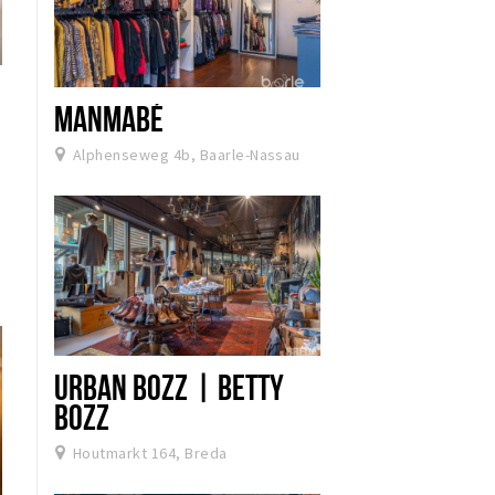
MANMABÉ
Alphenseweg 4b, Baarle-Nassau
URBAN BOZZ | BETTY
BOZZ
Houtmarkt 164, Breda