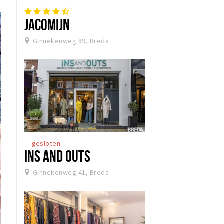
JACOMIJN
Ginnekenweg 89, Breda
gesloten
INS AND OUTS
Ginnekenweg 41, Breda