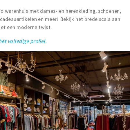
tro warenhuis met dames- en herenkleding, schoenen,
 cadeauartikelen en meer! Bekijk het brede scala aan
met een moderne twist.
het volledige profiel.