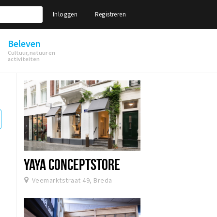
Inloggen
Registreren
Beleven
Cultuur, natuur en
activiteiten
YAYA CONCEPTSTORE
Veemarktstraat 49, Breda