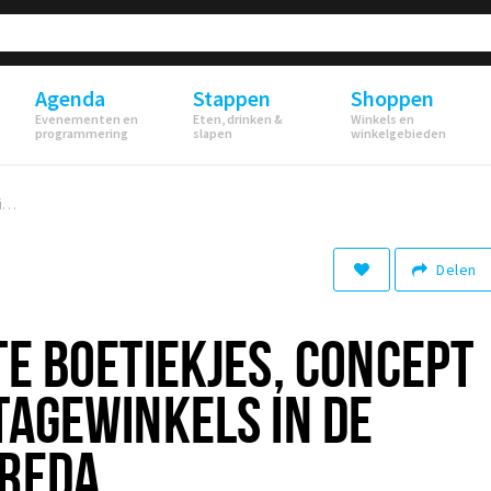
Agenda
Stappen
Shoppen
Evenementen en
Eten, drinken &
Winkels en
programmering
slapen
winkelgebieden
19 X de leukste boetiekjes, concept stores en vintagewinkels in de Baronie van Breda
Delen
TE BOETIEKJES, CONCEPT
TAGEWINKELS IN DE
BREDA