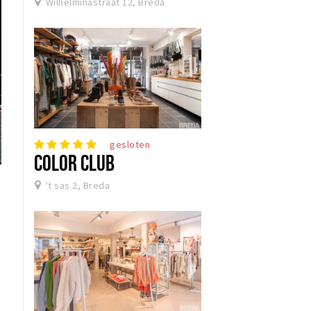
Wilhelminastraat 12, Breda
gesloten
COLOR CLUB
't sas 2, Breda