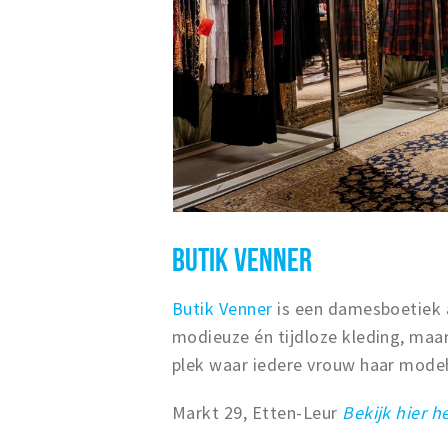
BUTIK VENNER
Butik Venner
is een damesboetiek a
modieuze én tijdloze kleding, maa
plek waar iedere vrouw haar mode
Markt 29, Etten-Leur
Bekijk hier he