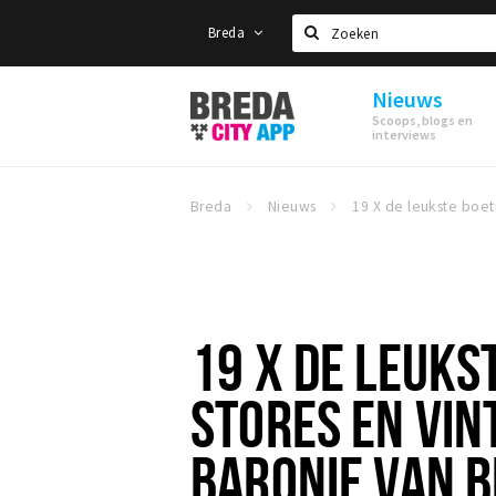
Breda
Zoeken
Nieuws
Stappen
Scoops, blogs en
&
interviews
Shoppen
Breda
Breda
Nieuws
19 X DE LEUKS
STORES EN VIN
BARONIE VAN 