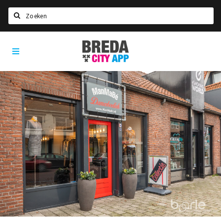
Zoeken
Breda
Home
City
App
Agenda
Deals
Party pics
Nieuws, interviews & blogs
Eten
Drinken
Slapen
Recreatief
Winkels