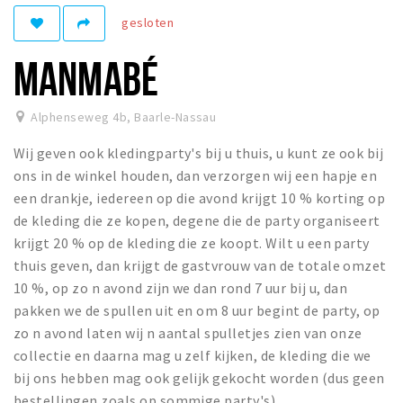
gesloten
Winkelgebieden
Parkeren
MANMABÉ
Bezienswaardigheden
Alphenseweg 4b
,
Baarle-Nassau
Musea, theaters & podia
Wij geven ook kledingparty's bij u thuis, u kunt ze ook bij
Uitjes & activiteiten
ons in de winkel houden, dan verzorgen wij een hapje en
Toeristische routes
een drankje, iedereen op die avond krijgt 10 % korting op
Natuurgebieden
de kleding die ze kopen, degene die de party organiseert
krijgt 20 % op de kleding die ze koopt. Wilt u een party
Baroniepoorten
thuis geven, dan krijgt de gastvrouw van de totale omzet
Sport
10 %, op zo n avond zijn we dan rond 7 uur bij u, dan
pakken we de spullen uit en om 8 uur begint de party, op
Privacy
zo n avond laten wij n aantal spulletjes zien van onze
collectie en daarna mag u zelf kijken, de kleding die we
Inloggen
bij ons hebben mag ook gelijk gekocht worden (dus geen
bestellingen zoals op sommige party's)