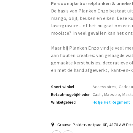
Persoonlijke borrelplanken & uniek
De basis van Planken Enzo bestaat ui
mango, olijf, beuken en eiken. Deze 
lasergravure – of het nu gaat om een 
mooiste? In veel gevallen kan het ont
Maar bij Planken Enzo vind je veel me
aan houten creaties: van gelaagde wal
gemaakte kersthuisjes, decoratieve o
en met de hand afgewerkt, kant-en-k
Soort winkel
Accessoires, Cadeaua
Betaalmogelijkheden
Cash, Maestro, Maste
Winkelgebied
Hofje Het Regiment
Grauwe Poldervoetpad 6F
,
4876 AW
Ett