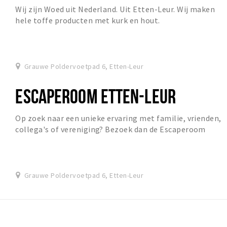
Wij zijn Woed uit Nederland. Uit Etten-Leur. Wij maken
hele toffe producten met kurk en hout.
Grauwe Poldervoetpad 6, Etten-Leur
ESCAPEROOM ETTEN-LEUR
Op zoek naar een unieke ervaring met familie, vrienden,
collega's of vereniging? Bezoek dan de Escaperoom
Etten-Leur 'Het Regiment'!
Grauwe Poldervoetpad 6, Etten-Leur