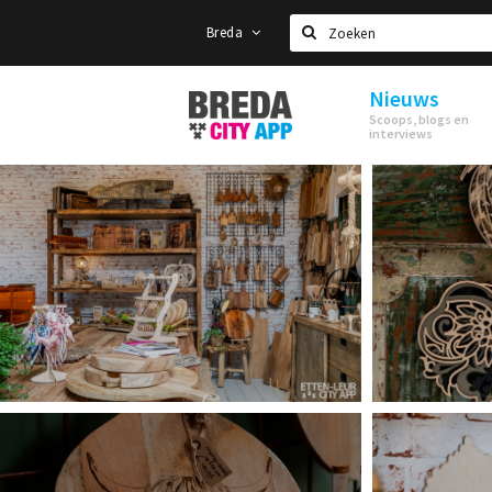
Breda
Zoeken
Nieuws
Stappen
Scoops, blogs en
&
interviews
Shoppen
Breda