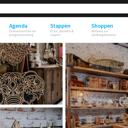
Agenda
Stappen
Shoppen
Evenementen en
Eten, drinken &
Winkels en
programmering
slapen
winkelgebieden