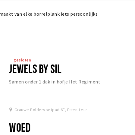
aakt van elke borrelplank iets persoonlijks
gesloten
JEWELS BY SIL
Samen onder 1 dak in hofje Het Regiment
Grauwe Poldervoetpad 6F, Etten-Leur
WOED