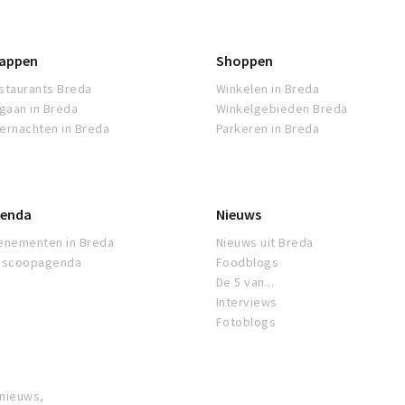
appen
Shoppen
staurants Breda
Winkelen in Breda
tgaan in Breda
Winkelgebieden Breda
ernachten in Breda
Parkeren in Breda
enda
Nieuws
enementen in Breda
Nieuws uit Breda
oscoopagenda
Foodblogs
De 5 van...
Interviews
Fotoblogs
 nieuws,