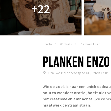
+22
Breda
Winkels
Planken Enzo
PLANKEN ENZO
Grauwe Poldervoetpad 6F
,
Etten-Leur
Wie op zoek is naar een uniek cadeau
houten wanddecoratie, hoeft niet ver
het creatieve en ambachtelijke con
maatwerk centraal staan
.