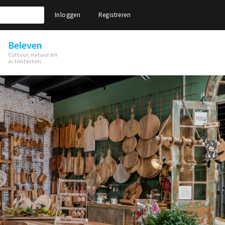
Inloggen
Registreren
Beleven
Cultuur, natuur en
activiteiten