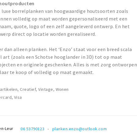
e houtproducten
t luxe borrelplanken van hoogwaardige houtsoorten zoals
kunnen volledig op maat worden gepersonaliseerd met een
naam, quote, logo of een zelf aangeleverd ontwerp. En het
werp direct op locatie worden gerealiseerd.
er dan alleen planken. Het ‘Enzo’ staat voor een breed scala
l art (zoals een Schotse hooglander in 3D) tot op maat
bjecten en originele geschenken. Alles is met zorg ontworpe
laar te koop of volledig op maat gemaakt.
rtikelen, Creatief, Vintage, Wonen
rcard, Visa
en-Leur
06 53790123
planken.enzo@outlook.com