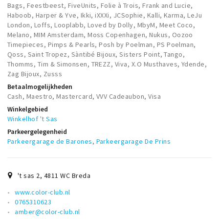
Bags, Feestbeest, FiveUnits, Folie à Trois, Frank and Lucie,
Haboob, Harper & Yve, Ikki, iXXXi, JCSophie, Kalli, Karma, LeJu
London, Loffs, Looplabb, Loved by Dolly, MbyM, Meet Coco,
Melano, MIM Amsterdam, Moss Copenhagen, Nukus, Oozoo
Timepieces, Pimps & Pearls, Posh by Poelman, PS Poelman,
Qoss, Saint Tropez, Sàntibé Bijoux, Sisters Point, Tango,
Thomms, Tim & Simonsen, TREZZ, Viva, X.O Musthaves, Ydende,
Zag Bijoux, Zusss
Betaalmogelijkheden
Cash, Maestro, Mastercard, VVV Cadeaubon, Visa
Winkelgebied
Winkelhof 't Sas
Parkeergelegenheid
Parkeergarage de Barones
,
Parkeergarage De Prins
't sas 2
,
4811 WC
Breda
www.color-club.nl
0765310623
amber@color-club.nl