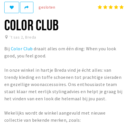
gesloten
Winkelgebieden
Parkeren
COLOR CLUB
Bezienswaardigheden
't sas 2
,
Breda
Musea, theaters & podia
Bij
Color Club
draait alles om één ding: When you look
Uitjes & activiteiten
good, you feel good.
Toeristische routes
Natuurgebieden
In onze winkel in hartje Breda vind je écht alles: van
trendy kleding en toffe schoenen tot prachtige sieraden
Baroniepoorten
en gezellige woonaccessoires. Ons enthousiaste team
Sport
staat klaar met eerlijk stylingadvies en helpt je graag bij
het vinden van een look die helemaal bij jou past.
Privacy
Wekelijks wordt de winkel aangevuld met nieuwe
Inloggen
collectie van bekende merken, zoals: