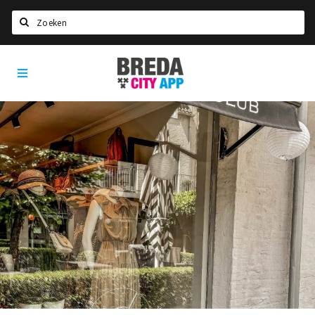
Zoeken
Breda
Home
City
App
Agenda
Deals
Party pics
Nieuws, interviews & blogs
Eten
Drinken
Slapen
Recreatief
Winkels