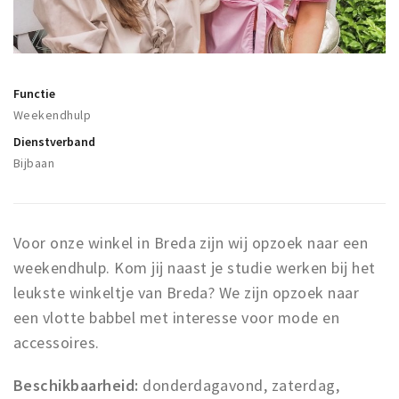
Winkelgebieden
Parkeren
Functie
Bezienswaardigheden
Weekendhulp
Musea, theaters & podia
Dienstverband
Uitjes & activiteiten
Bijbaan
Toeristische routes
Natuurgebieden
Voor onze winkel in Breda zijn wij opzoek naar een
Baroniepoorten
weekendhulp. Kom jij naast je studie werken bij het
Sport
leukste winkeltje van Breda? We zijn opzoek naar
een vlotte babbel met interesse voor mode en
Privacy
accessoires.
Inloggen
Beschikbaarheid:
donderdagavond, zaterdag,