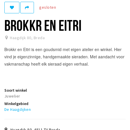
gesloten
Winkelgebieden
Parkeren
BROKKR EN EITRI
Bezienswaardigheden
Haagdijk 80
,
Breda
Musea, theaters & podia
Brokkr en Eitri is een goudsmid met eigen atelier en winkel. Hier
Uitjes & activiteiten
vind je eigenzinnige, handgemaakte sieraden. Met aandacht voor
Toeristische routes
vakmanschap heeft elk sieraad eigen verhaal.
Natuurgebieden
Baroniepoorten
Sport
Soort winkel
Juwelier
Privacy
Winkelgebied
De Haagdijken
Inloggen
Haagdijk 80
,
4811 TV
Breda