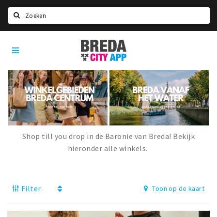
Zoeken
Breda
Home
City
App
Agenda
Deals
Party pics
Nieuws, interviews & blogs
Shop till you drop in de Baronie van Breda! Bekijk
Eten
hieronder alle winkels.
Drinken
Slapen
Filter
Toon op de kaart
Recreatief
Winkels