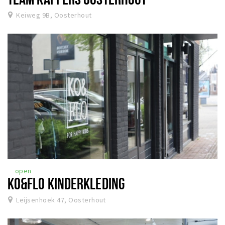
Keiweg 9B, Oosterhout
open
KO&FLO KINDERKLEDING
Leijsenhoek 47, Oosterhout