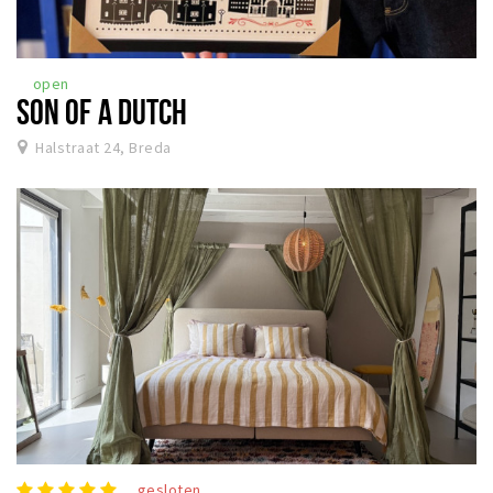
open
SON OF A DUTCH
Halstraat 24, Breda
gesloten