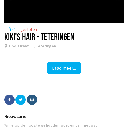
1
gesloten
emoji_people
KIKI'S HAIR - TETERINGEN
Hoolstraat 75, Teteringen
Laad meer...
Nieuwsbrief
Wil je op de hoogte gehouden worden van nieuws,