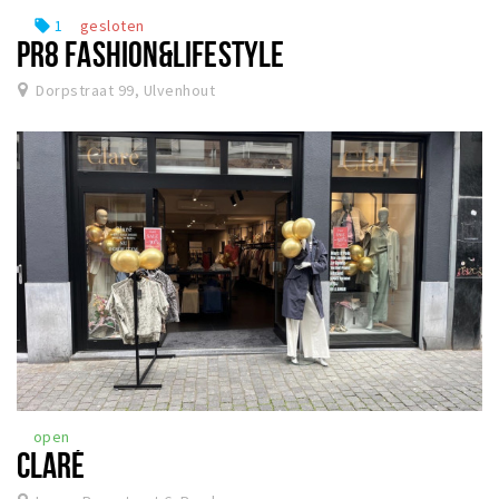
1
gesloten
local_offer
PR8 FASHION&LIFESTYLE
Dorpstraat 99, Ulvenhout
open
CLARÉ