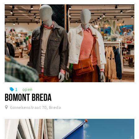
1
open
local_offer
BOMONT BREDA
Ginnekenstraat 70, Breda