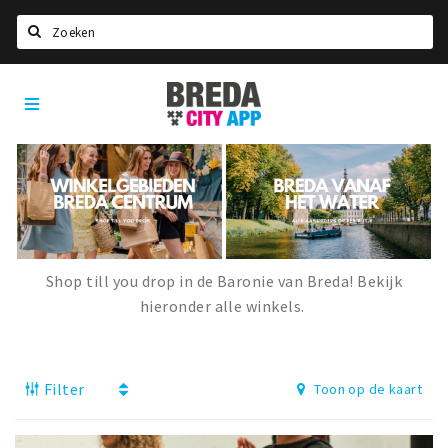
Zoeken
Breda
Home
City
App
Agenda
Deals
Party pics
Nieuws, interviews & blogs
Shop till you drop in de Baronie van Breda! Bekijk
Eten
hieronder alle winkels.
Drinken
Slapen
Filter
Toon op de kaart
Recreatief
Winkels