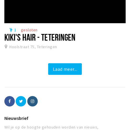
1
gesloten
emoji_people
KIKI'S HAIR - TETERINGEN
Hoolstraat 75, Teteringen
Laad meer...
Nieuwsbrief
Wil je op de hoogte gehouden worden van nieuws,