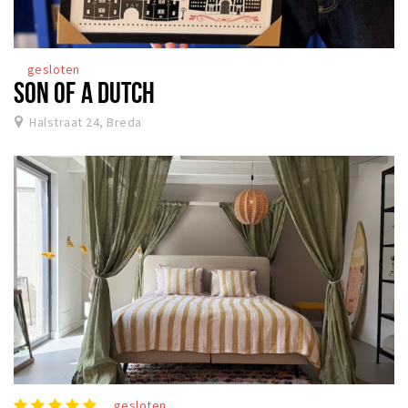
gesloten
SON OF A DUTCH
Halstraat 24, Breda
gesloten