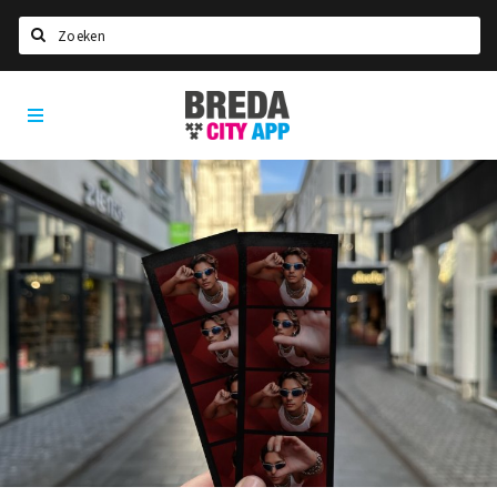
Zoeken
Breda
Home
City
App
Agenda
Deals
Party pics
Nieuws, interviews & blogs
Eten
Drinken
Slapen
Recreatief
Winkels