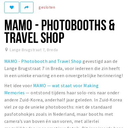
gesloten
Winkelgebieden
Parkeren
MAMO - PHOTOBOOTHS &
Bezienswaardigheden
TRAVEL SHOP
Musea, theaters & podia
Uitjes & activiteiten
Lange Brugstraat 7
,
Breda
Toeristische routes
MAMO - Photobooth and Travel Shop
gevestigd aan de
Natuurgebieden
Lange Brugstraat 7 in Breda, voor iedereen die zin heeft
in een unieke ervaring en een onvergetelijke herinnering!
Baroniepoorten
Het idee voor
MAMO — wat staat voor Making
Sport
Memories
— ontstond tijdens haar solo-reis naar onder
andere Zuid-Korea, anderhalf jaar geleden. In Zuid-Korea
Privacy
viel ze op de unieke photobooths: niet de standaard
pasfotohokjes zoals in Nederland, maar booths met
Inloggen
camera’s van boven én van voren, met allerlei