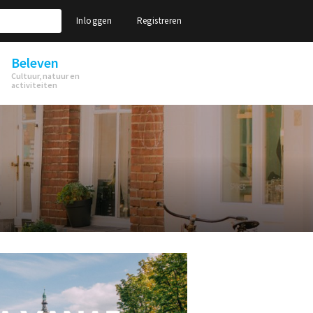
Inloggen
Registreren
Beleven
Cultuur, natuur en
activiteiten