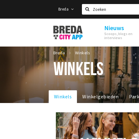
Breda
Zoeken
Nieuws
Stappen
Scoops, blogs en
&
interviews
Shoppen
Breda
Breda
Winkels
WINKELS
Winkels
Winkelgebieden
Par