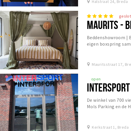
Halstraat 24, Breda
geslo
MAURITS - 
Beddenshowroom | Bo
eigen boxspring sam
jaar ervaring
Mauritsstraat 17, Br
open
INTERSPORT
De winkel van 700 vi
Mols Parking en de 
advies en beleving s
Kerkstraat 1, Breda