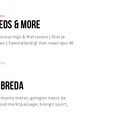
ten
BEDS & MORE
xsprings & Matrassen | Stel je
en | Familiebedrijf met meer dan 40
eda
 BREDA
erkante meter, gelegen naast de
Houtmarktpassage, brengt sport,
amen onder één dak.