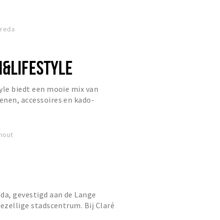
ties per jaar uit.
Breda
N&LIFESTYLE
yle biedt een mooie mix van
enen, accessoires en kado-
n in de wereld van PR8 en laat je
hout
da, gevestigd aan de Lange
gezellige stadscentrum. Bij Claré
e collectie damesmode voor v...