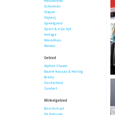
Reisbureau
Schoenen
Slapen
Slijterij
Speelgoed
Sport & vrije tijd
Vintage
Warenhuis
Wonen
Gebied
Alphen-Chaam
Baarle Nassau & Hertog
Breda
Oosterhout
Zundert
Winkelgebied
Boschstraat
De Belcrum