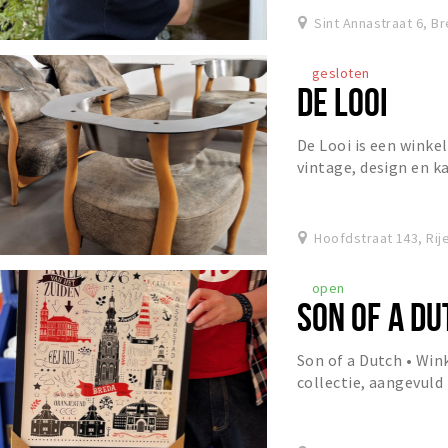
Sint Annastraat 6, B
gesloten
DE LOOI
De Looi is een winke
vintage, design en k
staat. Het assortimen
Hoofdstraat 143, Rij
open
SON OF A DU
Son of a Dutch • Wi
collectie, aangevuld
Breda