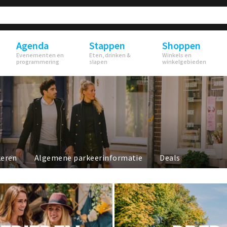
Agenda
Stappen
Shoppen
Evenementen en
Eten, drinken &
Winkels en
programmering
slapen
winkelgebieden
keren
Algemene parkeerinformatie
Deals