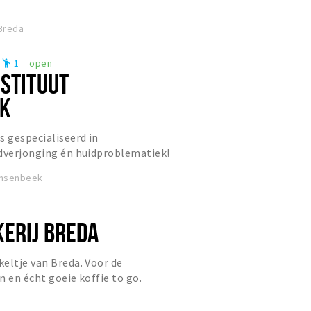
 Breda
1
open
emoji_people
NSTITUUT
EK
s gespecialiseerd in
idverjonging én huidproblematiek!
en vakspecialisten zorgt voor een
insenbeek
ERIJ BREDA
eltje van Breda. Voor de
n en écht goeie koffie to go.
9.30 - 17.00 uur.