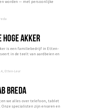
len worden — met persoonlijke
ige boutique community.
Breda
DE HOGE AKKER
er is een familiebedrijf in Etten-
iseert in de teelt van aardbeien en
4, Etten-Leur
AB BREDA
en we alles over telefoon, tablet
. Onze specialisten zijn ervaren en