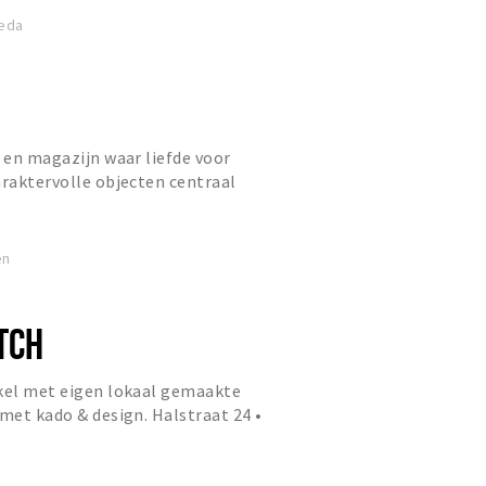
reda
l en magazijn waar liefde voor
araktervolle objecten centraal
t bestaat uit zorgvuldig ge...
en
TCH
nkel met eigen lokaal gemaakte
 met kado & design. Halstraat 24 •