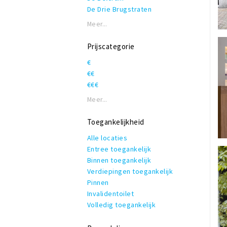
De Drie Brugstraten
De Haagdijken
Meer...
De Haven van Breda
Grote Markt
Prijscategorie
Kernwinkelgebied;
€
Ginnekenstraat, Eindstraat,
€€
Karrestraat & Torenstraat
€€€
Nieuwstraat Breda
Oranje Zuid
Meer...
Oranje Zuid: Ginnekenweg
Oranje Zuid: Passage Zuidpoort
Toegankelijkheid
Oranje Zuid: Van Coothplein & Nw.
Alle locaties
Ginnekenstraat
Entree toegankelijk
Oranje Zuid: Wilhelminastraat
Binnen toegankelijk
Prinsenbeek
Verdiepingen toegankelijk
Reigerstraat & Catharinastraat
Pinnen
Stada
Invalidentoilet
Ulvenhout
Volledig toegankelijk
Winkelcentrum Etten-Leur
Winkelcentrum de Barones