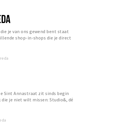
EDA
die je van ons gewend bent staat
illende shop-in-shops die je direct
wereld van merken als...
Breda
ge Sint Annastraat zit sinds begin
 die je niet wilt missen: Studio&, dé
da. Een creatie...
reda