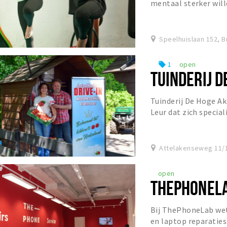
mentaal sterker wil
aandacht in een veil
Speelhuislaan 152, 
1
open
local_offer
TUINDERIJ 
Tuinderij De Hoge Akk
Leur dat zich special
spinazie.
Attelakenseweg 11/1
open
THEPHONEL
Bij ThePhoneLab wet
en laptop reparaties