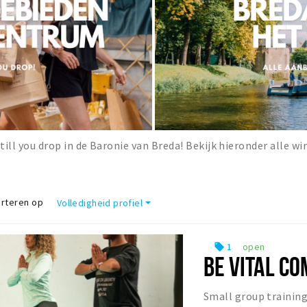
till you drop in de Baronie van Breda! Bekijk hieronder alle wi
rteren op
Volledigheid profiel
1
open
local_offer
BE VITAL C
Small group training