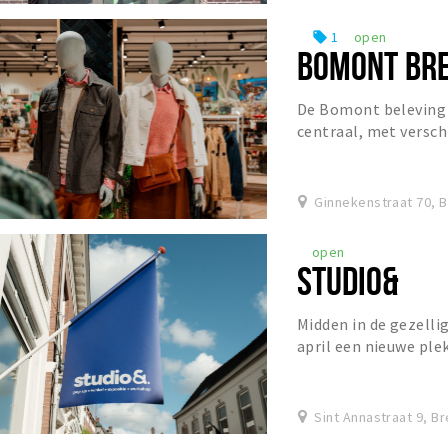
1
open
local_offer
BOMONT BR
De Bomont beleving 
centraal, met versch
onderdompelen in de 
Ginnekenstraat 70, 
open
STUDIO&
Midden in de gezelli
april een nieuwe plek
pop-up studio van Bre
Sint Annastraat 9, B