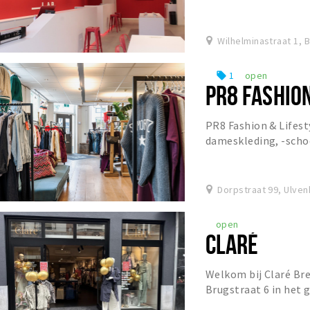
voeren 50.000+ repara
Wilhelminastraat 1, 
1
open
local_offer
PR8 FASHIO
PR8 Fashion & Lifest
dameskleding, -scho
artikelen. Stap binne
ve...
Dorpstraat 99, Ulven
open
CLARÉ
Welkom bij Claré Bre
Brugstraat 6 in het 
vind je een exclusiev