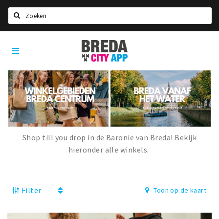
Zoeken
Breda
Home
City
App
Agenda
Deals
Party pics
Nieuws, interviews & blogs
Shop till you drop in de Baronie van Breda! Bekijk
Eten
hieronder alle winkels.
Drinken
Slapen
Filter
Toon op de kaart
Recreatief
Winkels