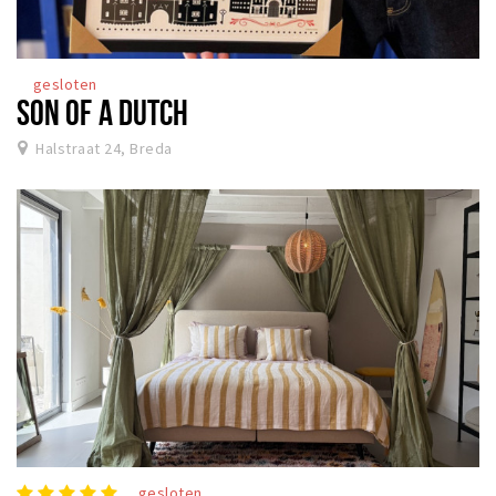
gesloten
SON OF A DUTCH
Halstraat 24, Breda
gesloten