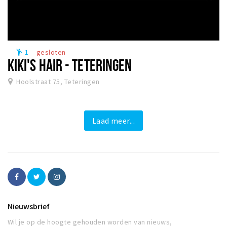
1
gesloten
emoji_people
KIKI'S HAIR - TETERINGEN
Hoolstraat 75, Teteringen
Laad meer...
Nieuwsbrief
Wil je op de hoogte gehouden worden van nieuws,