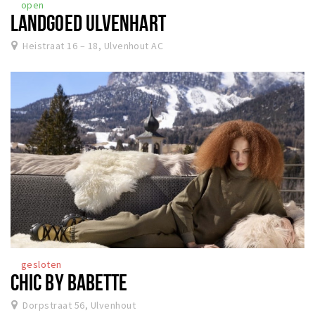
open
LANDGOED ULVENHART
Heistraat 16 – 18, Ulvenhout AC
gesloten
CHIC BY BABETTE
Dorpstraat 56, Ulvenhout