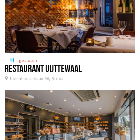
gesloten
restaurant
RESTAURANT UIJTTEWAAL
Ulvenhoutselaan 96, Breda