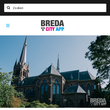
Zoeken
Breda
Home
City
App
Agenda
Deals
Party pics
Nieuws, interviews & blogs
Eten
Drinken
Slapen
Recreatief
Winkels