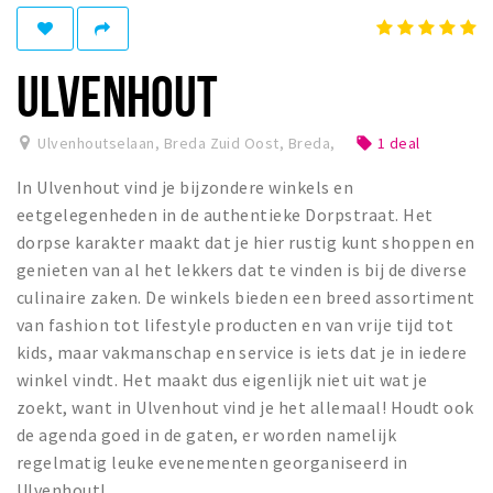
Winkelgebieden
Parkeren
ULVENHOUT
Bezienswaardigheden
Ulvenhoutselaan, Breda Zuid Oost, Breda
,
1 deal
local_offer
Musea, theaters & podia
In Ulvenhout vind je bijzondere winkels en
Uitjes & activiteiten
eetgelegenheden in de authentieke Dorpstraat. Het
Toeristische routes
dorpse karakter maakt dat je hier rustig kunt shoppen en
Natuurgebieden
genieten van al het lekkers dat te vinden is bij de diverse
culinaire zaken. De winkels bieden een breed assortiment
Baroniepoorten
van fashion tot lifestyle producten en van vrije tijd tot
Sport
kids, maar vakmanschap en service is iets dat je in iedere
winkel vindt. Het maakt dus eigenlijk niet uit wat je
Privacy
zoekt, want in Ulvenhout vind je het allemaal! Houdt ook
de agenda goed in de gaten, er worden namelijk
Inloggen
regelmatig leuke evenementen georganiseerd in
Ulvenhout!