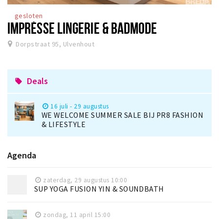
gesloten
IMPRÈSSE LINGERIE & BADMODE
Dorpstraat 95, Ulvenhout
Deals
local_offer
16 juli - 29 augustus
WE WELCOME SUMMER SALE BIJ PR8 FASHION
& LIFESTYLE
Agenda
zaterdag, 29 augustus 10:00
SUP YOGA FUSION YIN & SOUNDBATH
zondag, 11 april 15:00