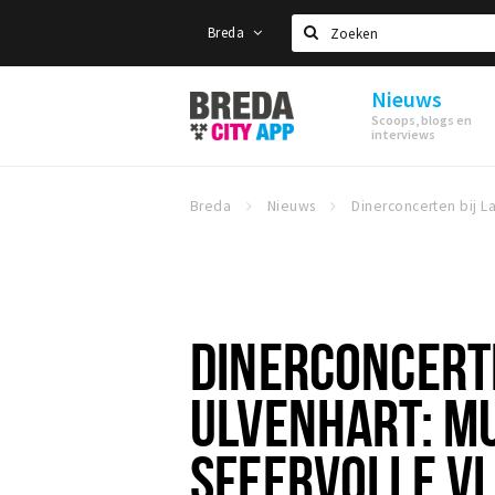
Breda
Zoeken
Nieuws
Stappen
Scoops, blogs en
&
interviews
Shoppen
Breda
Breda
Nieuws
DINERCONCERT
ULVENHART: MU
SFEERVOLLE V