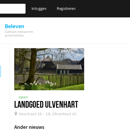
Inloggen
Registreren
Beleven
Cultuur, natuur en
activiteiten
open
LANDGOED ULVENHART
Heistraat 16 – 18, Ulvenhout AC
Ander nieuws