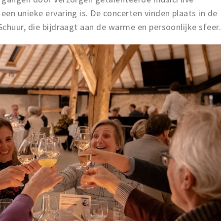
en unieke ervaring is. De concerten vinden plaats in de
chuur, die bijdraagt aan de warme en persoonlijke sfeer