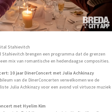
tal Stahievitch
tal Stahievitch brengen een programma dat de grenzen
t een mix van romantische en hedendaagse composities.
rt: 10 jaar DinerConcert met Julia Achkinazy
jubileum van de DinerConcerten verwelkomen we de
iste Julia Achkinazy voor een avond vol virtuoze muziek
oncert met Hyelim Kim