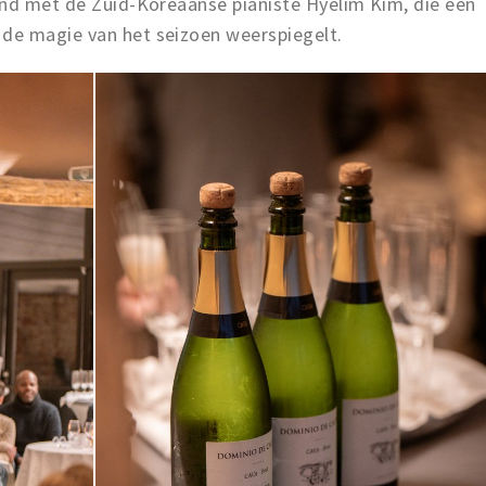
ond met de Zuid-Koreaanse pianiste Hyelim Kim, die een
de magie van het seizoen weerspiegelt.