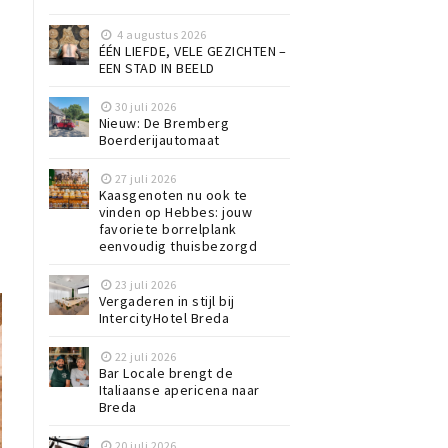
4 augustus 2026
ÉÉN LIEFDE, VELE GEZICHTEN –
EEN STAD IN BEELD
30 juli 2026
Nieuw: De Bremberg
Boerderijautomaat
27 juli 2026
Kaasgenoten nu ook te
vinden op Hebbes: jouw
favoriete borrelplank
eenvoudig thuisbezorgd
23 juli 2026
Vergaderen in stijl bij
IntercityHotel Breda
22 juli 2026
Bar Locale brengt de
Italiaanse apericena naar
Breda
20 juli 2026