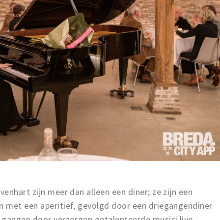
enhart zijn meer dan alleen een diner; ze zijn een
 met een aperitief, gevolgd door een driegangendiner
 gangen door verzorgen getalenteerde musici live