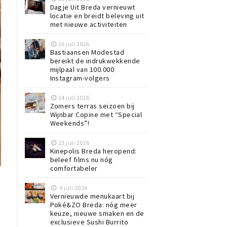
Dagje Uit Breda vernieuwt
locatie en breidt beleving uit
met nieuwe activiteiten
16 juli 2026
Bastiaansen Modestad
bereikt de indrukwekkende
mijlpaal van 100.000
Instagram-volgers
14 juli 2026
Zomers terras seizoen bij
Wijnbar Copine met “Special
Weekends”!
13 juli 2026
Kinepolis Breda heropend:
beleef films nu nóg
comfortabeler
9 juli 2026
Vernieuwde menukaart bij
Poké&ZO Breda: nóg meer
keuze, nieuwe smaken en de
exclusieve Sushi Burrito