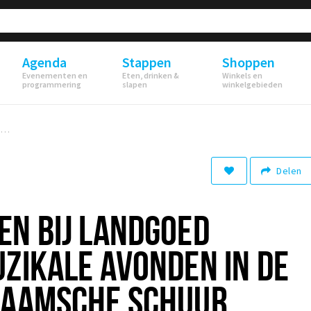
Agenda
Stappen
Shoppen
Evenementen en
Eten, drinken &
Winkels en
programmering
slapen
winkelgebieden
Dinerconcerten bij Landgoed Ulvenhart: Muzikale Avonden in de Sfeervolle Vlaamsche Schuur
Delen
EN BIJ LANDGOED
ZIKALE AVONDEN IN DE
LAAMSCHE SCHUUR