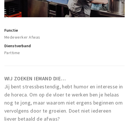
Winkelgebieden
Parkeren
Functie
Bezienswaardigheden
Medewerker Afwas
Musea, theaters & podia
Dienstverband
Uitjes & activiteiten
Parttime
Toeristische routes
Natuurgebieden
WIJ ZOEKEN IEMAND DIE…
Baroniepoorten
Jij bent stressbestendig, hebt humor en interesse in
Sport
de horeca. Om op de vloer te werken ben je helaas
nog te jong, maar waarom niet ergens beginnen om
Privacy
vervolgens door te groeien. Doet niet iedereen
Inloggen
liever betaald de afwas?