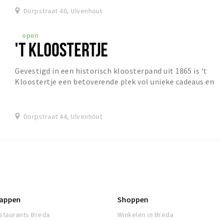
Dorpstraat 46, Ulvenhout
open
'T KLOOSTERTJE
Gevestigd in een historisch kloosterpand uit 1865 is ‘t
Kloostertje een betoverende plek vol unieke cadeaus en
interieurdecoraties.
Dorpstraat 44, Ulvenhout
appen
Shoppen
staurants Breda
Winkelen in Breda