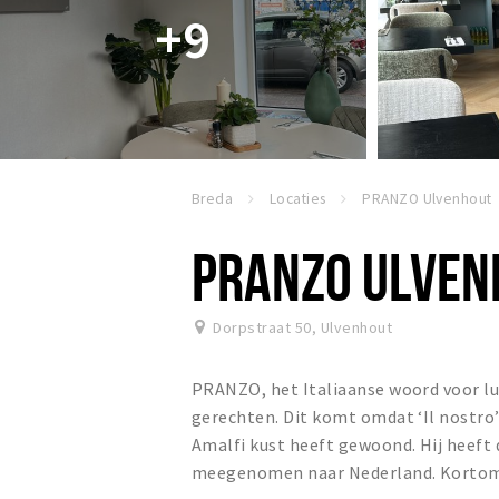
+9
Breda
Locaties
PRANZO Ulvenhout
PRANZO ULVEN
Dorpstraat 50
,
Ulvenhout
PRANZO, het Italiaanse woord voor lun
gerechten. Dit komt omdat ‘Il nostro’
Amalfi kust heeft gewoond. Hij heeft 
meegenomen naar Nederland. Kortom e