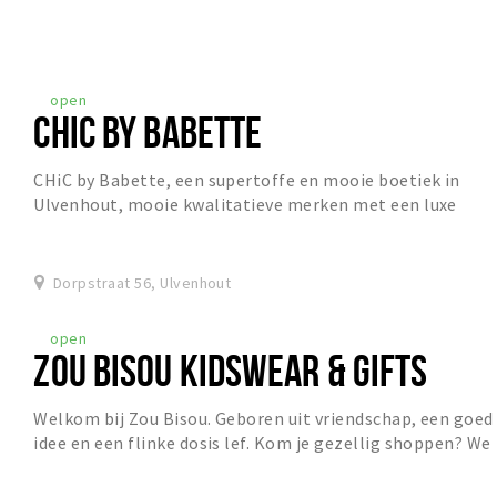
open
CHIC BY BABETTE
CHiC by Babette, een supertoffe en mooie boetiek in
Ulvenhout, mooie kwalitatieve merken met een luxe
uitstraling, een mix van vrouwelijk en stoer.
Dorpstraat 56, Ulvenhout
open
ZOU BISOU KIDSWEAR & GIFTS
Welkom bij Zou Bisou. Geboren uit vriendschap, een goed
idee en een flinke dosis lef. Kom je gezellig shoppen? We
helpen je graag kiezen – met aandach...