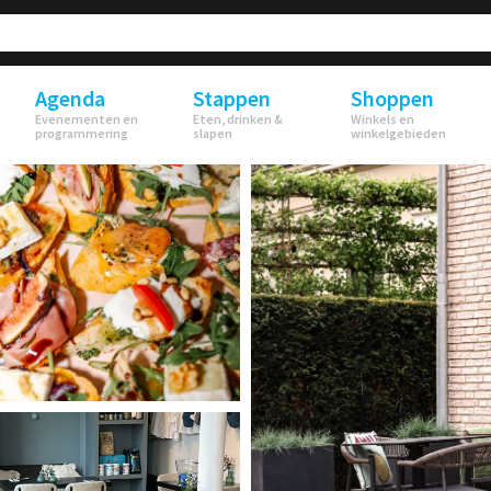
Agenda
Stappen
Shoppen
Evenementen en
Eten, drinken &
Winkels en
programmering
slapen
winkelgebieden