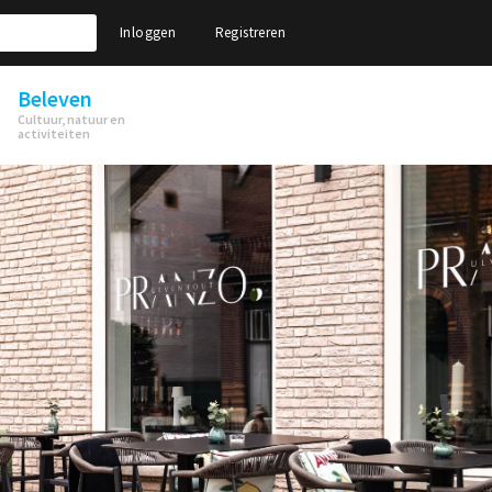
Inloggen
Registreren
Beleven
Cultuur, natuur en
activiteiten