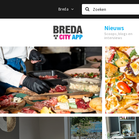
Breda
Zoeken
Nieuws
Stappen
Scoops, blogs en
&
interviews
Shoppen
Breda