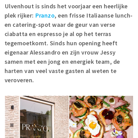
Ulvenhout is sinds het voorjaar een heerlijke
Winkelgebieden
plek rijker:
Pranzo
, een frisse Italiaanse lunch-
Parkeren
en catering-spot waar de geur van verse
ciabatta en espresso je al op het terras
Bezienswaardigheden
tegemoetkomt. Sinds hun opening heeft
Musea, theaters & podia
eigenaar Alessandro en zijn vrouw Jessy
Uitjes & activiteiten
samen met een jong en energiek team, de
Toeristische routes
harten van veel vaste gasten al weten te
Natuurgebieden
veroveren.
Baroniepoorten
Sport
Privacy
Inloggen