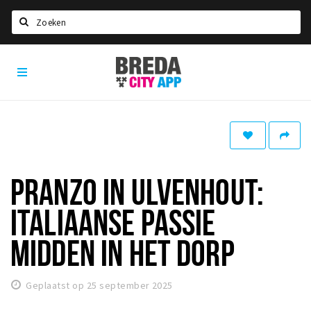
Zoeken
Breda
Home
City
App
Agenda
Deals
Party pics
Nieuws, interviews & blogs
PRANZO IN ULVENHOUT:
Eten
ITALIAANSE PASSIE
Drinken
MIDDEN IN HET DORP
Slapen
Recreatief
Geplaatst op 25 september 2025
Winkels