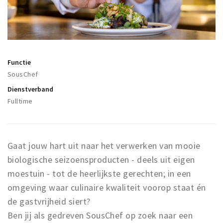
Winkelgebieden
Parkeren
Bezienswaardigheden
Functie
Musea, theaters & podia
SousChef
Uitjes & activiteiten
Dienstverband
Fulltime
Toeristische routes
Natuurgebieden
Baroniepoorten
Gaat jouw hart uit naar het verwerken van mooie
Sport
biologische seizoensproducten - deels uit eigen
moestuin - tot de heerlijkste gerechten; in een
Privacy
omgeving waar culinaire kwaliteit voorop staat én
de gastvrijheid siert?
Inloggen
Ben jij als gedreven SousChef op zoek naar een