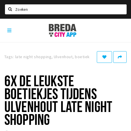
Zoeken
Breda
Home
City
App
Agenda
Deals
Tags: late night shopping, Ulvenhout, boetiek
Party pics
Nieuws, interviews & blogs
6X DE LEUKSTE
Eten
BOETIEKJES TIJDENS
Drinken
ULVENHOUT LATE NIGHT
Slapen
SHOPPING
Recreatief
Winkels