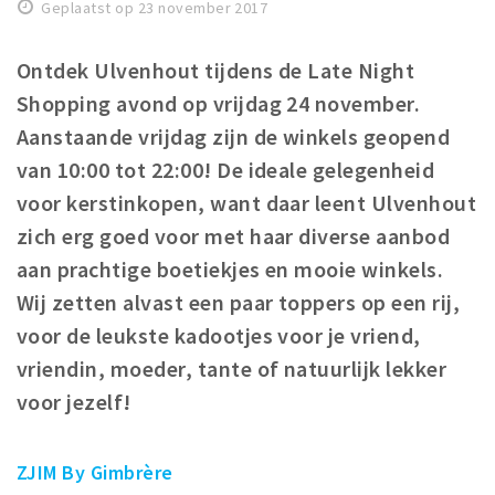
Geplaatst op 23 november 2017
Winkelgebieden
Parkeren
Ontdek Ulvenhout tijdens de Late Night
Shopping avond op vrijdag 24 november.
Bezienswaardigheden
Aanstaande vrijdag zijn de winkels geopend
Musea, theaters & podia
van 10:00 tot 22:00! De ideale gelegenheid
Uitjes & activiteiten
voor kerstinkopen, want daar leent Ulvenhout
Toeristische routes
zich erg goed voor met haar diverse aanbod
Natuurgebieden
aan prachtige boetiekjes en mooie winkels.
Wij zetten alvast een paar toppers op een rij,
Baroniepoorten
voor de leukste kadootjes voor je vriend,
Sport
vriendin, moeder, tante of natuurlijk lekker
Privacy
voor jezelf!
Inloggen
ZJIM By Gimbrère