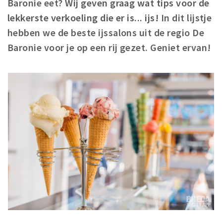
Baronie eet?
Wij geven graag wat tips voor de
Winkelgebieden
lekkerste verkoeling die er is... ijs!
In dit lijstje
Parkeren
hebben we de beste ijssalons uit de regio De
Baronie voor je op een rij gezet. Geniet ervan!
Bezienswaardigheden
Musea, theaters & podia
Uitjes & activiteiten
Toeristische routes
Natuurgebieden
Baroniepoorten
Sport
Privacy
Inloggen