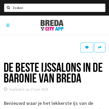
Zoeken
Breda
Home
City
App
Agenda
Deals
Party pics
Nieuws, interviews & blogs
DE BESTE IJSSALONS IN DE
Eten
BARONIE VAN BREDA
Drinken
Slapen
Geplaatst op 17 juni 2025
Recreatief
Benieuwd waar je het lekkerste ijs van de
Winkels