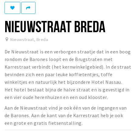
Winkelgebieden
Parkeren
NIEUWSTRAAT BREDA
Bezienswaardigheden
Nieuwstraat
,
Breda
Musea, theaters & podia
De Nieuwstraat is een verborgen straatje dat in een boog
Uitjes & activiteiten
rondom de Barones loopt en de Brugstraten met
Toeristische routes
Karrestraat verbindt (het kernwinkelgebied). In de straat
Natuurgebieden
bevinden zich een paar leuke koffietentjes, toffe
winkeltjes en natuurlijk het bijzondere Hotel Nassau.
Baroniepoorten
Het hotel beslaat bijna de halve straat en is gevestigd in
Sport
een vier oude herenhuizen en een oud klooster.
Privacy
Aan de Nieuwstraat vind je ook één van de ingangen van
de Barones. Aan de kant van de Karrestraat heb je ook
een grote en gratis fietsenstalling.
Inloggen