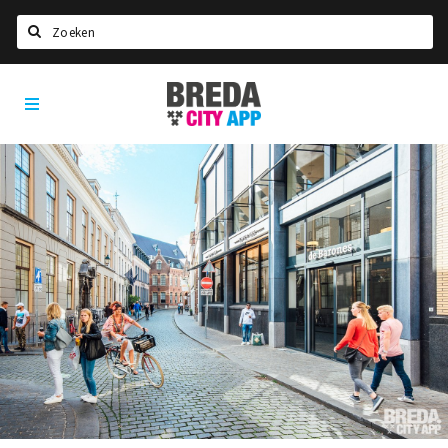
Zoeken
Breda
Home
City
App
Agenda
Deals
Party pics
Nieuws, interviews & blogs
Eten
Drinken
Slapen
Recreatief
Winkels