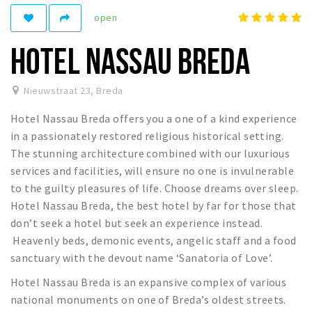
open
Winkelgebieden
Parkeren
HOTEL NASSAU BREDA
Bezienswaardigheden
Nieuwstraat 23
,
Breda
Musea, theaters & podia
Hotel Nassau Breda offers you a one of a kind experience
Uitjes & activiteiten
in a passionately restored religious historical setting.
Toeristische routes
The stunning architecture combined with our luxurious
Natuurgebieden
services and facilities, will ensure no one is invulnerable
to the guilty pleasures of life. Choose dreams over sleep.
Baroniepoorten
Hotel Nassau Breda, the best hotel by far for those that
Sport
don’t seek a hotel but seek an experience instead.
Heavenly beds, demonic events, angelic staff and a food
Privacy
sanctuary with the devout name ‘Sanatoria of Love’.
Hotel Nassau Breda is an expansive complex of various
Inloggen
national monuments on one of Breda’s oldest streets.