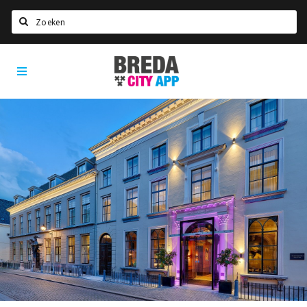
Zoeken
Breda
Home
City
App
Agenda
Deals
Party pics
Nieuws, interviews & blogs
Eten
Drinken
Slapen
Recreatief
Winkels