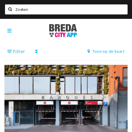
Zoeken
Breda
Home
City
App
Agenda
Filter
Toon op de kaart
Deals
Party pics
Nieuws, interviews & blogs
Eten
Drinken
Slapen
Recreatief
Winkels