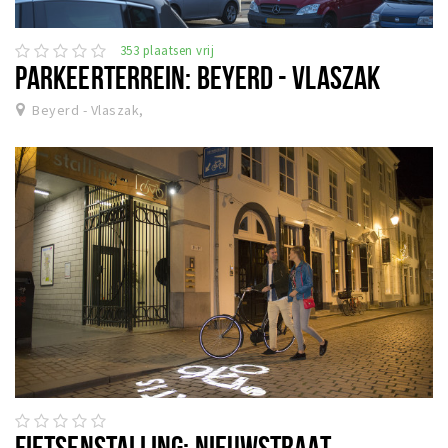
353 plaatsen vrij
PARKEERTERREIN: BEYERD - VLASZAK
Beyerd - Vlaszak,
FIETSENSTALLING: NIEUWSTRAAT