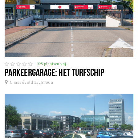
325 plaatsen vrij
PARKEERGARAGE: HET TURFSCHIP
Chasséveld 15, Breda