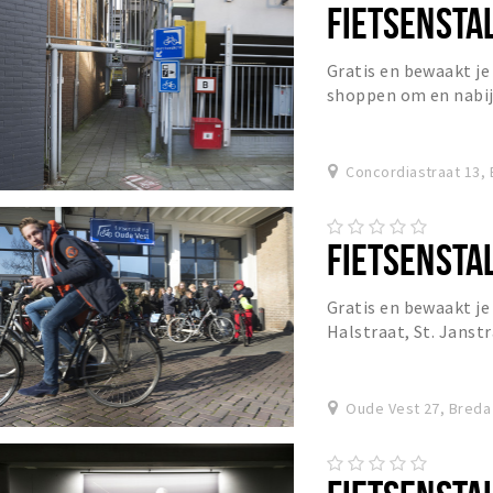
FIETSENSTAL
Gratis en bewaakt je
shoppen om en nabij
Concordiastraat 13,
FIETSENSTAL
Gratis en bewaakt je 
Halstraat, St. Janst
Oude Vest 27, Breda