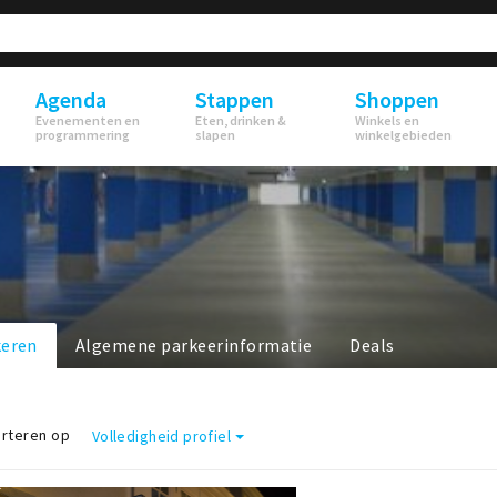
Agenda
Stappen
Shoppen
Evenementen en
Eten, drinken &
Winkels en
programmering
slapen
winkelgebieden
keren
Algemene parkeerinformatie
Deals
rteren op
Volledigheid profiel