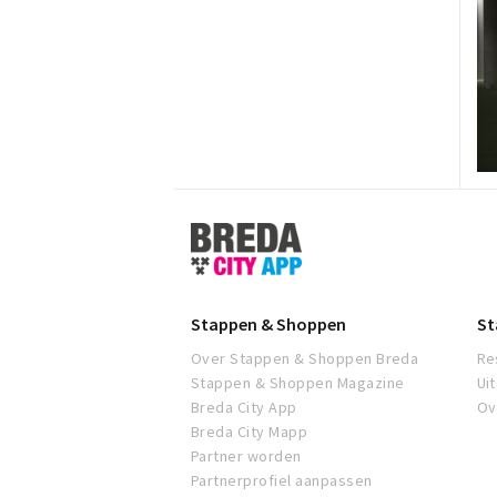
Stappen
&
Shoppen
Breda
Stappen & Shoppen
St
Over Stappen & Shoppen Breda
Re
Stappen & Shoppen Magazine
Ui
Breda City App
Ov
Breda City Mapp
Partner worden
Partnerprofiel aanpassen