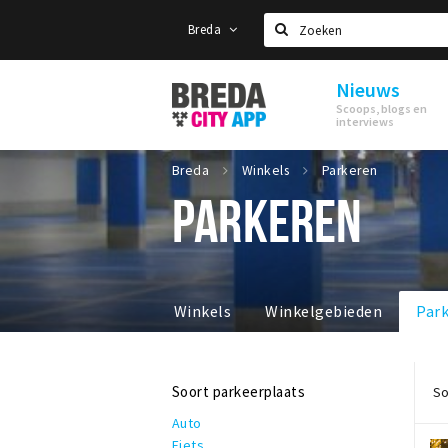
Breda
Zoeken
Nieuws
Stappen
Scoops, blogs en
&
interviews
Shoppen
Breda
Breda
Winkels
Parkeren
PARKEREN
Winkels
Winkelgebieden
Par
Soort parkeerplaats
So
Auto
Fiets