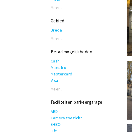
Meer...
Gebied
Breda
Meer...
Betaalmogelijkheden
Cash
Maestro
Mastercard
Visa
Meer...
Faciliteiten parkeergarage
AED
Camera toezicht
EHBO
Lift