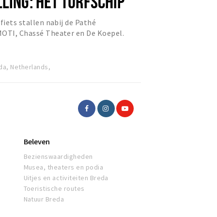
LING: HET TURFSCHIP
fiets stallen nabij de Pathé
MOTI, Chassé Theater en De Koepel.
da, Netherlands,
Beleven
Bezienswaardigheden
Musea, theaters en podia
Uitjes en activiteiten Breda
Toeristische routes
Natuur Breda