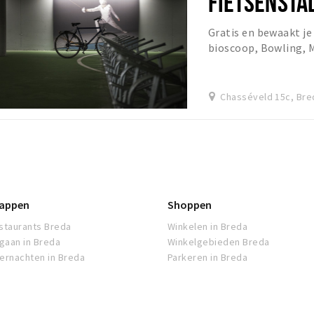
FIETSENSTAL
Gratis en bewaakt je 
bioscoop, Bowling, 
Chasséveld 15c, Bre
appen
Shoppen
staurants Breda
Winkelen in Breda
tgaan in Breda
Winkelgebieden Breda
ernachten in Breda
Parkeren in Breda