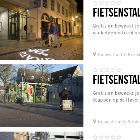
FIETSENSTA
Gratis en bewaakt je 
winkelgebied centru
Nieuwstraat 7, Bred
FIETSENSTA
Gratis en bewaakt je
stappen op de Haverm
een middag shoppen
Kraanstraat 2, Breda