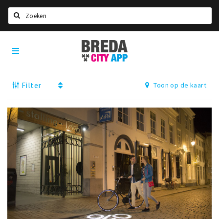
Zoeken
Breda
Home
City
App
Agenda
Filter
Toon op de kaart
Deals
Party pics
Nieuws, interviews & blogs
Eten
Drinken
Slapen
Recreatief
Winkels