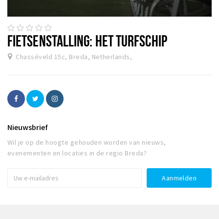
FIETSENSTALLING: HET TURFSCHIP
Chasséveld 15c, Breda, Netherlands,
Nieuwsbrief
Wil je op de hoogte gehouden worden van nieuws,
evenementen en locaties in de regio Breda?