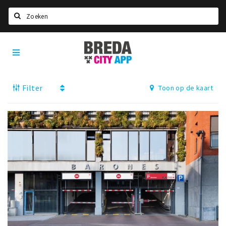
Zoeken
Breda
Home
City
App
Agenda
Filter
Toon op de kaart
Deals
Party pics
Nieuws, interviews & blogs
Eten
Drinken
Slapen
Recreatief
Winkels