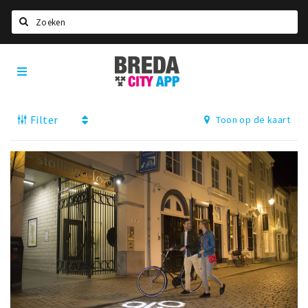
Zoeken
Breda
Home
City
App
Agenda
Filter
Toon op de kaart
Deals
Party pics
Nieuws, interviews & blogs
Eten
Drinken
Slapen
Recreatief
Winkels